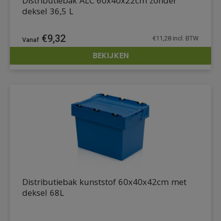
Distributiebak ALC 60x40x22cm zonder
deksel 36,5 L
€
9,32
€
11,28
incl. BTW
BEKIJKEN
DETAILS
Distributiebak kunststof 60x40x42cm met
deksel 68L