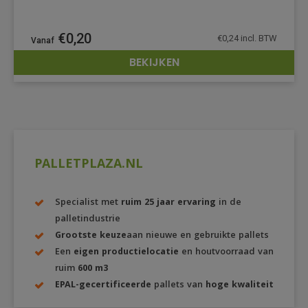
€
0,20
€
0,24
incl. BTW
BEKIJKEN
DETAILS
PALLETPLAZA.NL
Specialist met
ruim 25 jaar ervaring
in de
palletindustrie
Grootste keuze
aan nieuwe en gebruikte pallets
Een
eigen productielocatie
en houtvoorraad van
ruim
600 m3
EPAL-gecertificeerde
pallets van
hoge kwaliteit