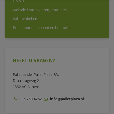
Dolly’s
Mobiele krattenkarren, krattenrekken
Palletwikkelaar
Brandhout openhaard en houtpellets
HEEFT U VRAGEN?
Pallethandel Pallet Plaza B.V.
Draaibrugweg 2
1332 AC Almere
036 760 4262
info@palletplaza.nl