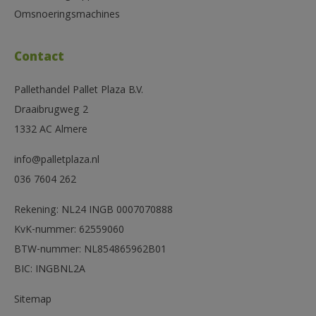
Omsnoeringsmachines
Contact
Pallethandel Pallet Plaza B.V.
Draaibrugweg 2
1332 AC Almere
info@palletplaza.nl
036 7604 262
Rekening: NL24 INGB 0007070888
KvK-nummer: 62559060
BTW-nummer: NL854865962B01
BIC: INGBNL2A
Sitemap