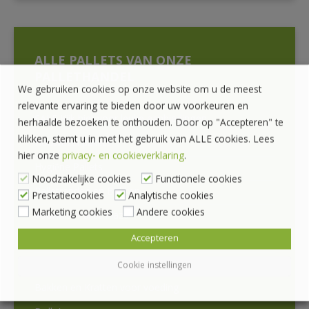
ALLE PALLETS VAN ONZE
PALLETHANDEL
We gebruiken cookies op onze website om u de meest
relevante ervaring te bieden door uw voorkeuren en
SALE Kijk hier voor leuke aanbiedingen
herhaalde bezoeken te onthouden. Door op "Accepteren" te
klikken, stemt u in met het gebruik van ALLE cookies. Lees
Houtvezel pallets
hier onze
privacy- en cookieverklaring
.
Hygiëne Pallets
Noodzakelijke cookies
Functionele cookies
Palletranden en Bakken
Prestatiecookies
Analytische cookies
Marketing cookies
Andere cookies
Vouwkist Pallet Plaza
Accepteren
Opzetframes en Gitterboxen
Kunststof stapelbakken
Cookie instellingen
Bakken en Kratten voor voeding