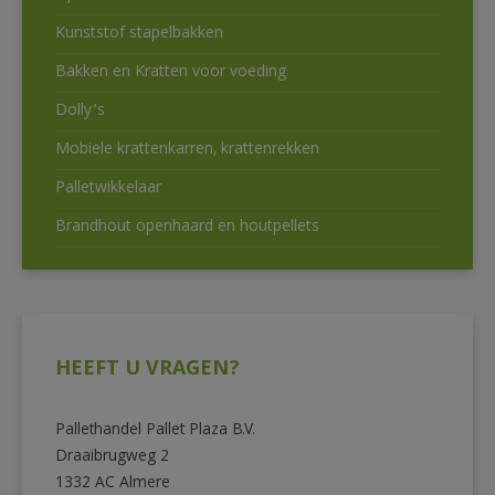
Kunststof stapelbakken
Bakken en Kratten voor voeding
Dolly’s
Mobiele krattenkarren, krattenrekken
Palletwikkelaar
Brandhout openhaard en houtpellets
HEEFT U VRAGEN?
Pallethandel Pallet Plaza B.V.
Draaibrugweg 2
1332 AC Almere