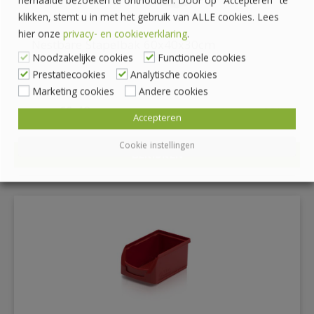
herhaalde bezoeken te onthouden. Door op "Accepteren" te
klikken, stemt u in met het gebruik van ALLE cookies. Lees
hier onze
privacy- en cookieverklaring
.
Nestbare Stapelbak 60x40x30cm
Noodzakelijke cookies
Functionele cookies
Prestatiecookies
Analytische cookies
Marketing cookies
Andere cookies
€
9.43
€
11.41
inc. BTW
Accepteren
Cookie instellingen
BEKIJKEN
DETAILS