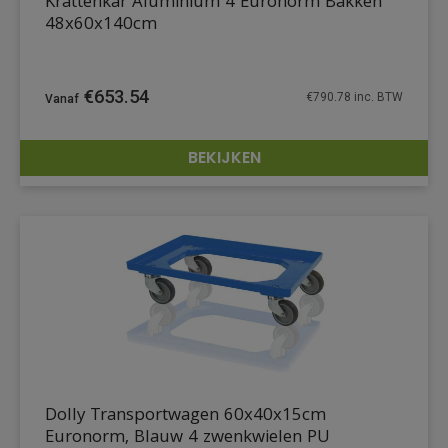
Krattenkar Aluminium 4 Euronorm Bakken
48x60x140cm
€
653.54
€
790.78
inc. BTW
BEKIJKEN
DETAILS
Dolly Transportwagen 60x40x15cm
Euronorm, Blauw 4 zwenkwielen PU