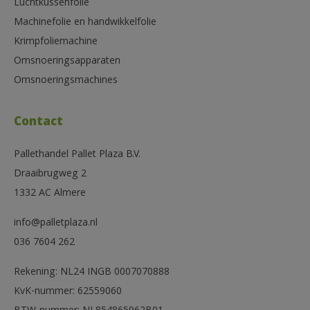
Luchtkussenfolie
Machinefolie en handwikkelfolie
Krimpfoliemachine
Omsnoeringsapparaten
Omsnoeringsmachines
Contact
Pallethandel Pallet Plaza B.V.
Draaibrugweg 2
1332 AC Almere
info@palletplaza.nl
036 7604 262
Rekening: NL24 INGB 0007070888
KvK-nummer: 62559060