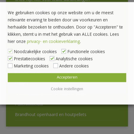
SALE Kijk hier voor leuke aanbiedingen
Houtvezel pallets
We gebruiken cookies op onze website om u de meest
relevante ervaring te bieden door uw voorkeuren en
Hygiëne Pallets
herhaalde bezoeken te onthouden. Door op "Accepteren" te
Palletranden en Bakken
klikken, stemt u in met het gebruik van ALLE cookies. Lees
hier onze
privacy- en cookieverklaring
.
Vouwkist Pallet Plaza
Noodzakelijke cookies
Functionele cookies
Opzetframes en Gitterboxen
Prestatiecookies
Analytische cookies
Kunststof stapelbakken
Marketing cookies
Andere cookies
Bakken en Kratten voor voeding
Accepteren
Dolly’s
Cookie instellingen
Mobiele krattenkarren, krattenrekken
Palletwikkelaar
Brandhout openhaard en houtpellets