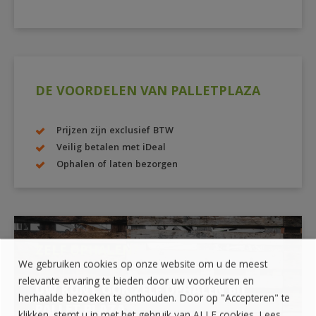
DE VOORDELEN VAN PALLETPLAZA
Prijzen zijn exclusief BTW
Veilig betalen met iDeal
Ophalen of laten bezorgen
ZELF OPHALEN?
We gebruiken cookies op onze website om u de meest
relevante ervaring te bieden door uw voorkeuren en
UW KUNT OOK ZELF OPHALEN BIJ
herhaalde bezoeken te onthouden. Door op "Accepteren" te
PALLET PLAZA