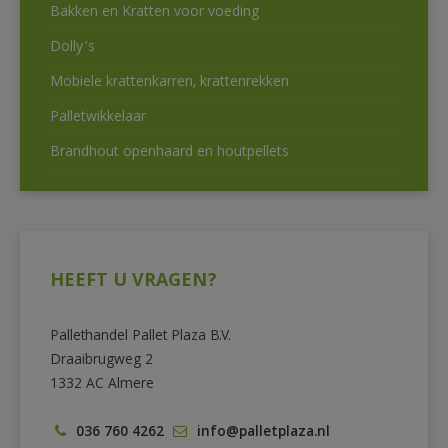
Bakken en Kratten voor voeding
Dolly’s
Mobiele krattenkarren, krattenrekken
Palletwikkelaar
Brandhout openhaard en houtpellets
HEEFT U VRAGEN?
Pallethandel Pallet Plaza B.V.
Draaibrugweg 2
1332 AC Almere
036 760 4262
info@palletplaza.nl