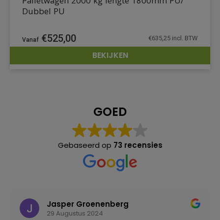
Palletwagen 2000 kg lengte 1800mm PU/
Dubbel PU
€
525,00
€
635,25
incl. BTW
BEKIJKEN
DETAILS
GOED
Gebaseerd op
73 recensies
Jasper Groenenberg
29 Augustus 2024