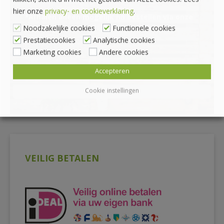
klikken, stemt u in met het gebruik van ALLE cookies. Lees
hier onze
privacy- en cookieverklaring
.
*Afhalen alleen mogelijk na bestellen via onze
Noodzakelijke cookies
Functionele cookies
webshop
Prestatiecookies
Analytische cookies
Marketing cookies
Andere cookies
Accepteren
Cookie instellingen
VEILIG BETALEN