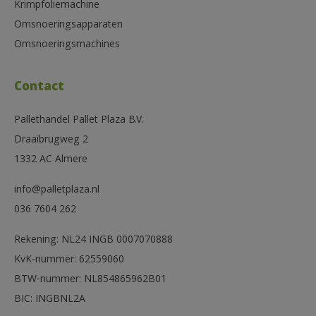
Krimpfoliemachine
Omsnoeringsapparaten
Omsnoeringsmachines
Contact
Pallethandel Pallet Plaza B.V.
Draaibrugweg 2
1332 AC Almere
info@palletplaza.nl
036 7604 262
Rekening: NL24 INGB 0007070888
KvK-nummer: 62559060
BTW-nummer: NL854865962B01
BIC: INGBNL2A