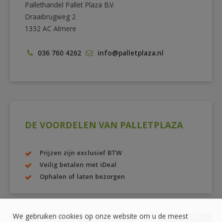
Pallethandel Pallet Plaza B.V.
Draaibrugweg 2
1332 AC Almere
036 760 4262
info@palletplaza.nl
DE VOORDELEN VAN PALLETPLAZA
Prijzen zijn exclusief BTW
Veilig betalen met iDeal
Ophalen of laten bezorgen
We gebruiken cookies op onze website om u de meest