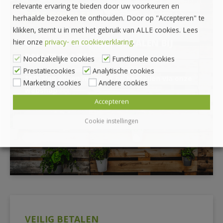
relevante ervaring te bieden door uw voorkeuren en
ZELF OPHALEN?
herhaalde bezoeken te onthouden. Door op "Accepteren" te
klikken, stemt u in met het gebruik van ALLE cookies. Lees
UW KUNT OOK ZELF OPHALEN BIJ
hier onze
privacy- en cookieverklaring
.
PALLET PLAZA
Noodzakelijke cookies
Functionele cookies
Prestatiecookies
Analytische cookies
*Afhalen alleen mogelijk na bestellen via onze
Marketing cookies
Andere cookies
webshop
Accepteren
Cookie instellingen
VEILIG BETALEN