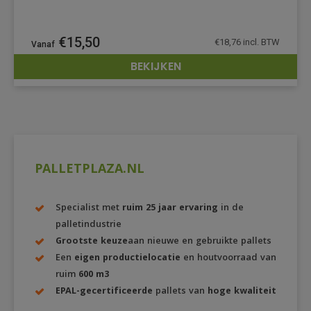
€
15,50
€
18,76
incl. BTW
BEKIJKEN
DETAILS
PALLETPLAZA.NL
Specialist met
ruim 25 jaar ervaring
in de
palletindustrie
Grootste keuze
aan nieuwe en gebruikte pallets
Een
eigen productielocatie
en houtvoorraad van
ruim
600 m3
EPAL-gecertificeerde
pallets van
hoge kwaliteit