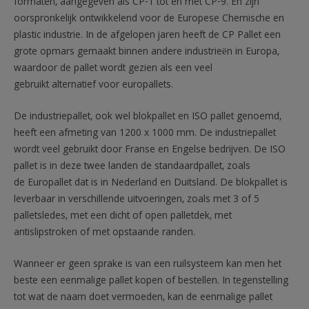
formaten, aangegeven als CP-1 tot en met CP-9. En zijn
oorspronkelijk ontwikkelend voor de Europese Chemische en
plastic industrie. In de afgelopen jaren heeft de CP Pallet een
grote opmars gemaakt binnen andere industrieën in Europa,
waardoor de pallet wordt gezien als een veel
gebruikt alternatief voor europallets.
De industriepallet, ook wel blokpallet en ISO pallet genoemd,
heeft een afmeting van 1200 x 1000 mm. De industriepallet
wordt veel gebruikt door Franse en Engelse bedrijven. De ISO
pallet is in deze twee landen de standaardpallet, zoals
de Europallet dat is in Nederland en Duitsland. De blokpallet is
leverbaar in verschillende uitvoeringen, zoals met 3 of 5
palletsledes, met een dicht of open palletdek, met
antislipstroken of met opstaande randen.
Wanneer er geen sprake is van een ruilsysteem kan men het
beste een eenmalige pallet kopen of bestellen. In tegenstelling
tot wat de naam doet vermoeden, kan de eenmalige pallet