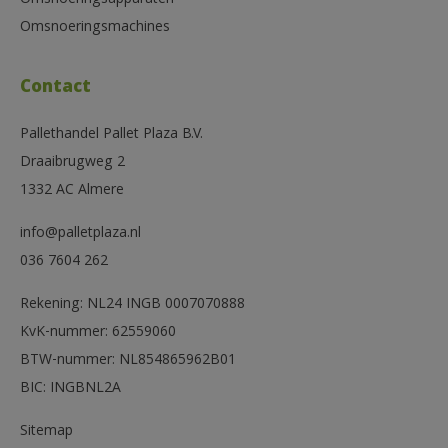
Omsnoeringsmachines
Contact
Pallethandel Pallet Plaza B.V.
Draaibrugweg 2
1332 AC Almere
info@palletplaza.nl
036 7604 262
Rekening: NL24 INGB 0007070888
KvK-nummer: 62559060
BTW-nummer: NL854865962B01
BIC: INGBNL2A
Sitemap