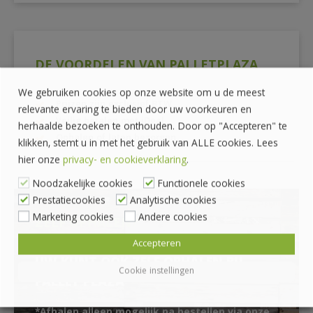
DE VOORDELEN VAN PALLETPLAZA
We gebruiken cookies op onze website om u de meest
Prijzen zijn exclusief BTW
relevante ervaring te bieden door uw voorkeuren en
Veilig betalen met iDeal
herhaalde bezoeken te onthouden. Door op "Accepteren" te
Ophalen of laten bezorgen
klikken, stemt u in met het gebruik van ALLE cookies. Lees
hier onze
privacy- en cookieverklaring
.
Noodzakelijke cookies
Functionele cookies
Prestatiecookies
Analytische cookies
Marketing cookies
Andere cookies
ZELF OPHALEN?
Accepteren
UW KUNT OOK ZELF OPHALEN BIJ
Cookie instellingen
PALLET PLAZA
*Afhalen alleen mogelijk na bestellen via onze