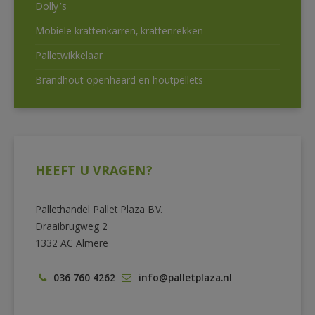
Dolly’s
Mobiele krattenkarren, krattenrekken
Palletwikkelaar
Brandhout openhaard en houtpellets
HEEFT U VRAGEN?
Pallethandel Pallet Plaza B.V.
Draaibrugweg 2
1332 AC Almere
036 760 4262
info@palletplaza.nl