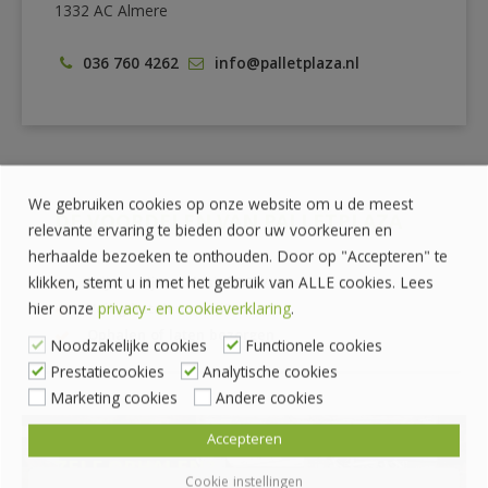
1332 AC Almere
036 760 4262
info@palletplaza.nl
We gebruiken cookies op onze website om u de meest
DE VOORDELEN VAN PALLETPLAZA
relevante ervaring te bieden door uw voorkeuren en
herhaalde bezoeken te onthouden. Door op "Accepteren" te
klikken, stemt u in met het gebruik van ALLE cookies. Lees
Prijzen zijn exclusief BTW
hier onze
privacy- en cookieverklaring
.
Veilig betalen met iDeal
Ophalen of laten bezorgen
Noodzakelijke cookies
Functionele cookies
Prestatiecookies
Analytische cookies
Marketing cookies
Andere cookies
Accepteren
ZELF OPHALEN?
Cookie instellingen