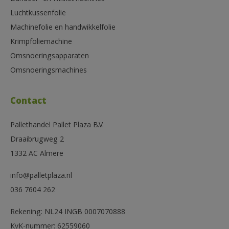
Luchtkussenfolie
Machinefolie en handwikkelfolie
Krimpfoliemachine
Omsnoeringsapparaten
Omsnoeringsmachines
Contact
Pallethandel Pallet Plaza B.V.
Draaibrugweg 2
1332 AC Almere
info@palletplaza.nl
036 7604 262
Rekening: NL24 INGB 0007070888
KvK-nummer: 62559060