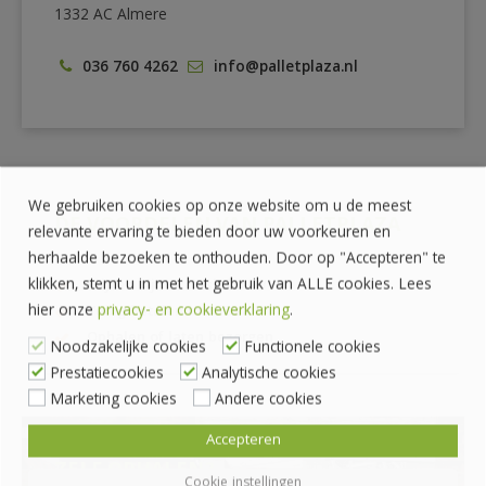
1332 AC Almere
036 760 4262
info@palletplaza.nl
We gebruiken cookies op onze website om u de meest
DE VOORDELEN VAN PALLETPLAZA
relevante ervaring te bieden door uw voorkeuren en
herhaalde bezoeken te onthouden. Door op "Accepteren" te
klikken, stemt u in met het gebruik van ALLE cookies. Lees
Prijzen zijn exclusief BTW
hier onze
privacy- en cookieverklaring
.
Veilig betalen met iDeal
Ophalen of laten bezorgen
Noodzakelijke cookies
Functionele cookies
Prestatiecookies
Analytische cookies
Marketing cookies
Andere cookies
Accepteren
ZELF OPHALEN?
Cookie instellingen