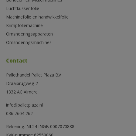
Bandeer- en wikkelmachines
Luchtkussenfolie
Machinefolie en handwikkelfolie
Krimpfoliemachine
Omsnoeringsapparaten
Omsnoeringsmachines
Contact
Pallethandel Pallet Plaza B.V.
Draaibrugweg 2
1332 AC Almere
info@palletplaza.nl
036 7604 262
Rekening: NL24 INGB 0007070888
KvK-nummer: 62559060