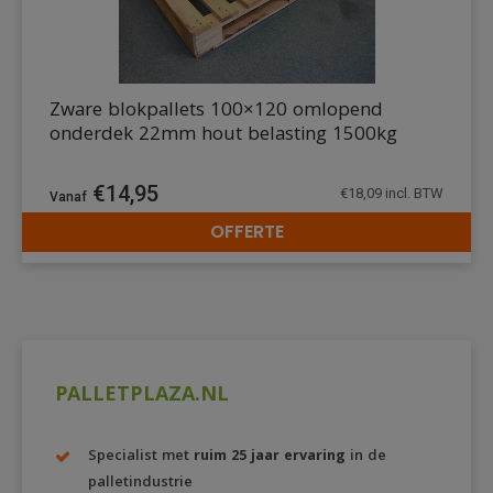
Zware blokpallets 100×120 omlopend
onderdek 22mm hout belasting 1500kg
€
14,95
€
18,09
incl. BTW
OFFERTE
DETAILS
PALLETPLAZA.NL
Specialist met
ruim 25 jaar ervaring
in de
palletindustrie