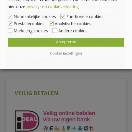
klikken, stemt u in met het gebruik van ALLE cookies. Lees
hier onze
privacy- en cookieverklaring
.
*Afhalen alleen mogelijk na bestellen via onze
Noodzakelijke cookies
Functionele cookies
webshop
Prestatiecookies
Analytische cookies
Marketing cookies
Andere cookies
Accepteren
Cookie instellingen
VEILIG BETALEN