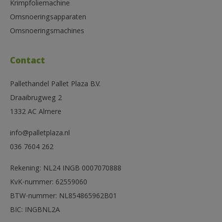
Krimpfoliemachine
Omsnoeringsapparaten
Omsnoeringsmachines
Contact
Pallethandel Pallet Plaza B.V.
Draaibrugweg 2
1332 AC Almere
info@palletplaza.nl
036 7604 262
Rekening: NL24 INGB 0007070888
KvK-nummer: 62559060
BTW-nummer: NL854865962B01
BIC: INGBNL2A