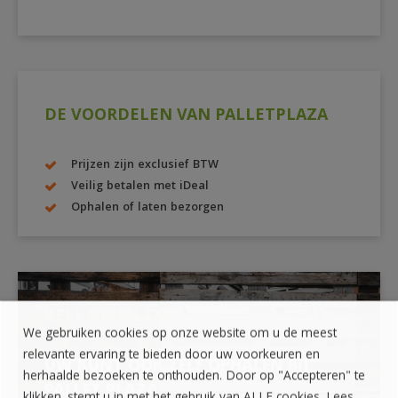
DE VOORDELEN VAN PALLETPLAZA
Prijzen zijn exclusief BTW
Veilig betalen met iDeal
Ophalen of laten bezorgen
ZELF OPHALEN?
We gebruiken cookies op onze website om u de meest
relevante ervaring te bieden door uw voorkeuren en
UW KUNT OOK ZELF OPHALEN BIJ
herhaalde bezoeken te onthouden. Door op "Accepteren" te
PALLET PLAZA