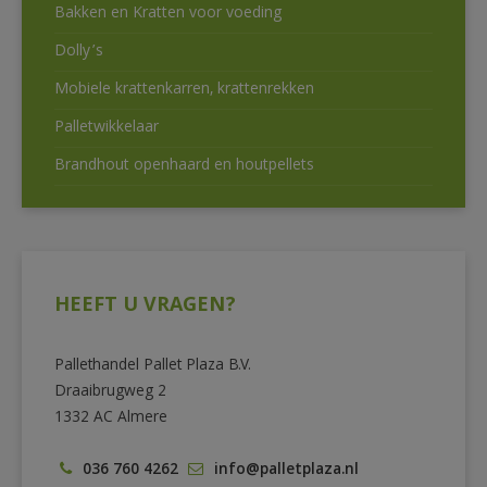
Bakken en Kratten voor voeding
Dolly’s
Mobiele krattenkarren, krattenrekken
Palletwikkelaar
Brandhout openhaard en houtpellets
HEEFT U VRAGEN?
Pallethandel Pallet Plaza B.V.
Draaibrugweg 2
1332 AC Almere
036 760 4262
info@palletplaza.nl