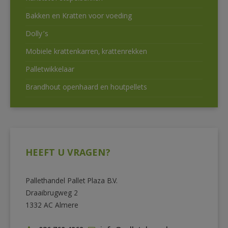
Bakken en Kratten voor voeding
Dolly’s
Mobiele krattenkarren, krattenrekken
Palletwikkelaar
Brandhout openhaard en houtpellets
HEEFT U VRAGEN?
Pallethandel Pallet Plaza B.V.
Draaibrugweg 2
1332 AC Almere