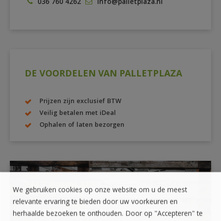
036 760 4262
info@palletplaza.nl
DE VOORDELEN VAN PALLETPLAZA
Prijzen zijn exclusief BTW
Veilig betalen met iDeal
Ophalen of laten bezorgen
ZELF OPHALEN?
We gebruiken cookies op onze website om u de meest
relevante ervaring te bieden door uw voorkeuren en
UW KUNT OOK ZELF OPHALEN BIJ
herhaalde bezoeken te onthouden. Door op "Accepteren" te