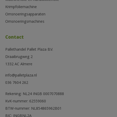
Machinefolie en handwikkelfolie
Krimpfoliemachine
Omsnoeringsapparaten
Omsnoeringsmachines
Contact
Pallethandel Pallet Plaza B.V.
Draaibrugweg 2
1332 AC Almere
info@palletplaza.nl
036 7604 262
Rekening: NL24 INGB 0007070888
KvK-nummer: 62559060
BTW-nummer: NL854865962B01
BIC: INGBNL2A