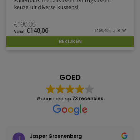
Palletbank met zitkussen en rugkussen
keuze uit diverse kussens!
€
190,00
Oorspronkelijke
Huidige
€
140,00
€
169,40
incl. BTW
prijs
prijs
BEKIJKEN
was:
is:
DETAILS
€190,00.
€140,00.
GOED
Gebaseerd op
73 recensies
Jasper Groenenberg