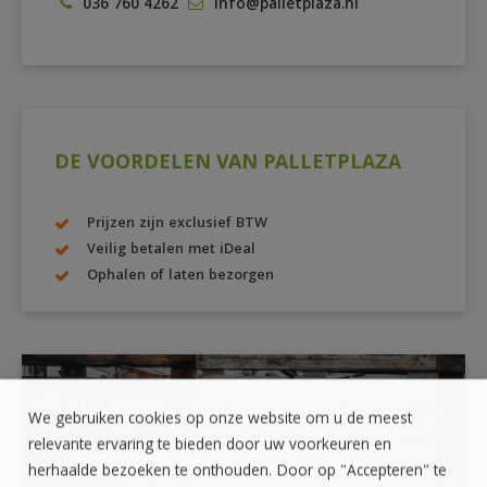
036 760 4262
info@palletplaza.nl
DE VOORDELEN VAN PALLETPLAZA
Prijzen zijn exclusief BTW
Veilig betalen met iDeal
Ophalen of laten bezorgen
ZELF OPHALEN?
We gebruiken cookies op onze website om u de meest
relevante ervaring te bieden door uw voorkeuren en
UW KUNT OOK ZELF OPHALEN BIJ
herhaalde bezoeken te onthouden. Door op "Accepteren" te