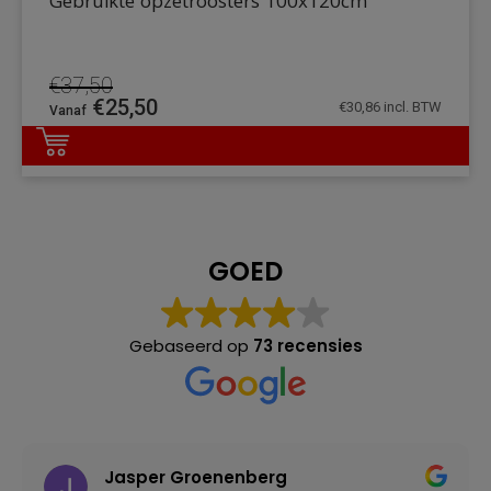
Gebruikte opzetroosters 100x120cm
€
37,50
Oorspronkelijke
Huidige
€
25,50
€
30,86
incl. BTW
prijs
prijs
was:
is:
DETAILS
€37,50.
€25,50.
GOED
Gebaseerd op
73 recensies
Jasper Groenenberg