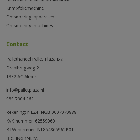
Machinefolie en handwikkelfolie
Krimpfoliemachine
Omsnoeringsapparaten
Omsnoeringsmachines
Contact
Pallethandel Pallet Plaza B.V.
Draaibrugweg 2
1332 AC Almere
info@palletplaza.nl
036 7604 262
Rekening: NL24 INGB 0007070888
KvK-nummer: 62559060
BTW-nummer: NL854865962B01
BIC: INGBNL2A