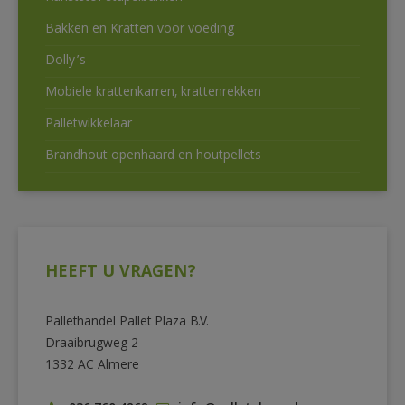
Bakken en Kratten voor voeding
Dolly’s
Mobiele krattenkarren, krattenrekken
Palletwikkelaar
Brandhout openhaard en houtpellets
HEEFT U VRAGEN?
Pallethandel Pallet Plaza B.V.
Draaibrugweg 2
1332 AC Almere