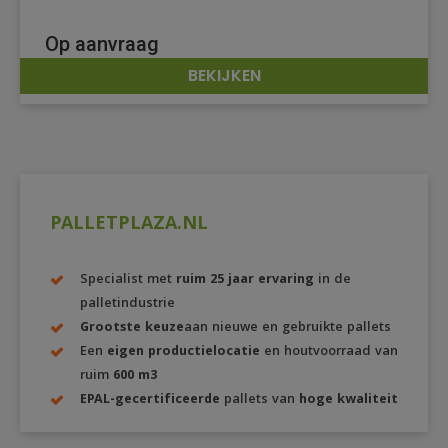
Op aanvraag
BEKIJKEN
DETAILS
PALLETPLAZA.NL
Specialist met
ruim 25 jaar ervaring
in de
palletindustrie
Grootste keuze
aan nieuwe en gebruikte pallets
Een
eigen productielocatie
en houtvoorraad van
ruim
600 m3
EPAL-gecertificeerde
pallets van
hoge kwaliteit