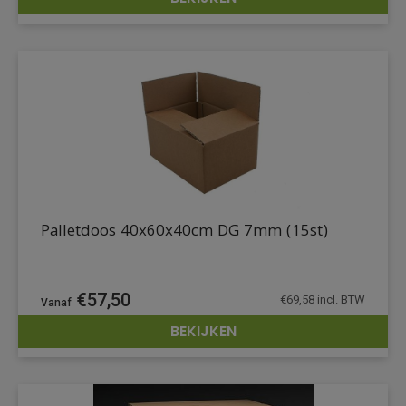
DETAILS
Palletdoos 40x60x40cm DG 7mm (15st)
€
57,50
€
69,58
incl. BTW
BEKIJKEN
DETAILS