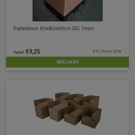
Palletdoos 60x80x60cm DG 7mm
€
9,25
€
11,19
incl. BTW
BEKIJKEN
DETAILS