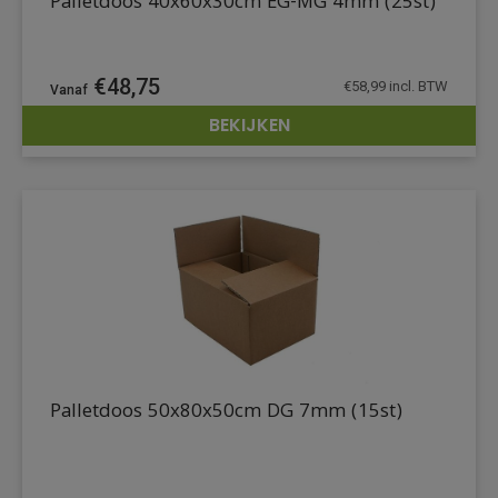
Palletdoos 40x60x30cm EG-MG 4mm (25st)
€
48,75
€
58,99
incl. BTW
BEKIJKEN
DETAILS
Palletdoos 50x80x50cm DG 7mm (15st)