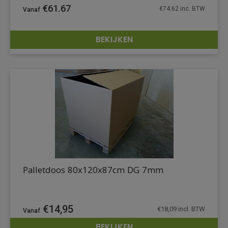
€
61.67
€
74.62
inc. BTW
BEKIJKEN
DETAILS
Palletdoos 80x120x87cm DG 7mm
€
14,95
€
18,09
incl. BTW
BEKIJKEN