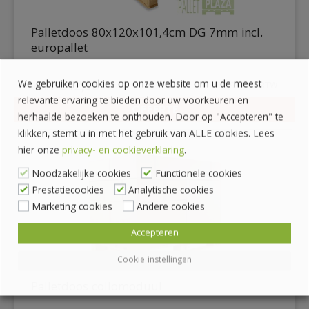
Palletdoos 80x120x101,4cm DG 7mm incl.
europallet
We gebruiken cookies op onze website om u de meest
€
42,95
€
51,97
incl. BTW
relevante ervaring te bieden door uw voorkeuren en
OFFERTE
herhaalde bezoeken te onthouden. Door op "Accepteren" te
DETAILS
klikken, stemt u in met het gebruik van ALLE cookies. Lees
hier onze
privacy- en cookieverklaring
.
Noodzakelijke cookies
Functionele cookies
Prestatiecookies
Analytische cookies
Marketing cookies
Andere cookies
Accepteren
Cookie instellingen
Palletdoos collomoduul