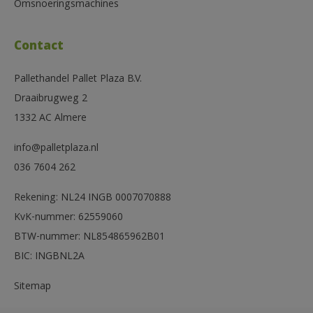
Omsnoeringsmachines
Contact
Pallethandel Pallet Plaza B.V.
Draaibrugweg 2
1332 AC Almere
info@palletplaza.nl
036 7604 262
Rekening: NL24 INGB 0007070888
KvK-nummer: 62559060
BTW-nummer: NL854865962B01
BIC: INGBNL2A
Sitemap