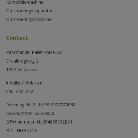
Krimpfoliemachine
Omsnoeringsapparaten
Omsnoeringsmachines
Contact
Pallethandel Pallet Plaza B.V.
Draaibrugweg 2
1332 AC Almere
info@palletplaza.nl
036 7604 262
Rekening: NL24 INGB 0007070888
KvK-nummer: 62559060
BTW-nummer: NL854865962B01
BIC: INGBNL2A