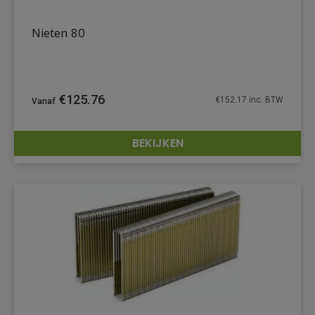
Nieten 80
€
125.76
€
152.17
inc. BTW
BEKIJKEN
DETAILS