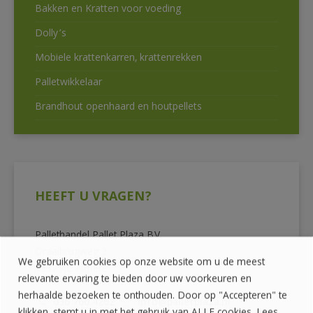
Bakken en Kratten voor voeding
Dolly’s
Mobiele krattenkarren, krattenrekken
Palletwikkelaar
Brandhout openhaard en houtpellets
HEEFT U VRAGEN?
Pallethandel Pallet Plaza B.V.
Draaibrugweg 2
We gebruiken cookies op onze website om u de meest
1332 AC Almere
relevante ervaring te bieden door uw voorkeuren en
herhaalde bezoeken te onthouden. Door op "Accepteren" te
036 760 4262
info@palletplaza.nl