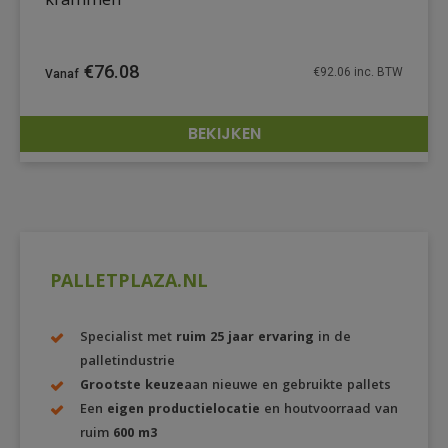
krammen
€
76.08
€
92.06
inc. BTW
BEKIJKEN
DETAILS
PALLETPLAZA.NL
Specialist met
ruim 25 jaar ervaring
in de
palletindustrie
Grootste keuze
aan nieuwe en gebruikte pallets
Een
eigen productielocatie
en houtvoorraad van
ruim
600 m3