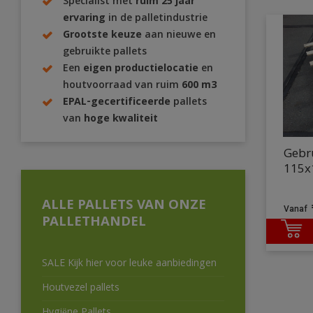
Specialist met
ruim 25 jaar
ervaring
in de palletindustrie
Grootste keuze
aan nieuwe en
gebruikte pallets
Een
eigen productielocatie
en
houtvoorraad van ruim
600 m3
EPAL-gecertificeerde
pallets
van
hoge kwaliteit
Gebru
115x
ALLE PALLETS VAN ONZE
PALLETHANDEL
SALE Kijk hier voor leuke aanbiedingen
Houtvezel pallets