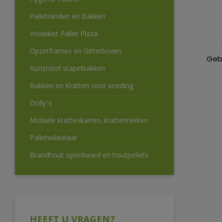
Hygiëne Pallets
Palletranden en Bakken
Vouwkist Pallet Plaza
Opzetframes en Gitterboxen
Geb
Kunststof stapelbakken
Bakken en Kratten voor voeding
Dolly’s
Mobiele krattenkarren, krattenrekken
Palletwikkelaar
Brandhout openhaard en houtpellets
HEEFT U VRAGEN?