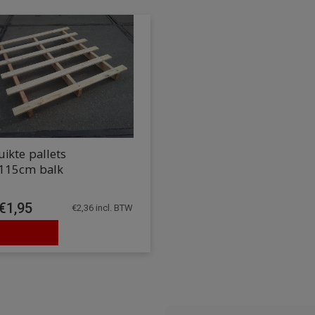
ikte pallets
115cm balk
€
1,95
€
2,36
incl. BTW