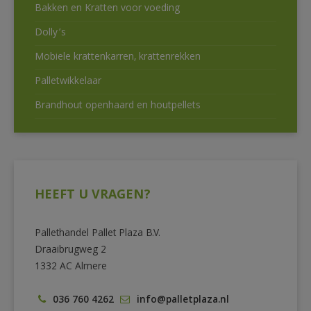
Bakken en Kratten voor voeding
Dolly’s
Mobiele krattenkarren, krattenrekken
Palletwikkelaar
Brandhout openhaard en houtpellets
HEEFT U VRAGEN?
Pallethandel Pallet Plaza B.V.
Draaibrugweg 2
1332 AC Almere
036 760 4262
info@palletplaza.nl