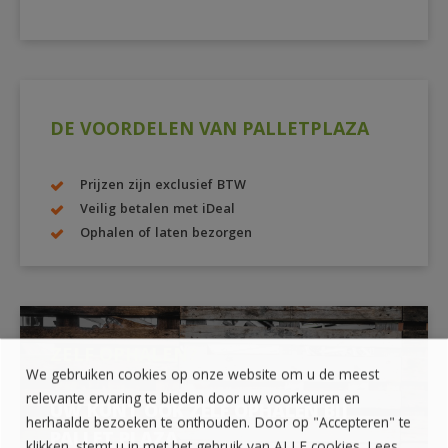
DE VOORDELEN VAN PALLETPLAZA
Prijzen zijn exclusief BTW
Veilig betalen met iDeal
Ophalen of laten bezorgen
ZELF OPHALEN?
We gebruiken cookies op onze website om u de meest
relevante ervaring te bieden door uw voorkeuren en
UW KUNT OOK ZELF OPHALEN BIJ
herhaalde bezoeken te onthouden. Door op "Accepteren" te
PALLET PLAZA