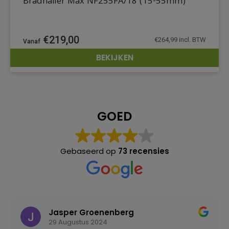
Bradnailer Max NF255FA/18 (15-55mm)
€
219,00
€
264,99
incl. BTW
BEKIJKEN
DETAILS
GOED
Gebaseerd op
73 recensies
Jasper Groenenberg
29 Augustus 2024