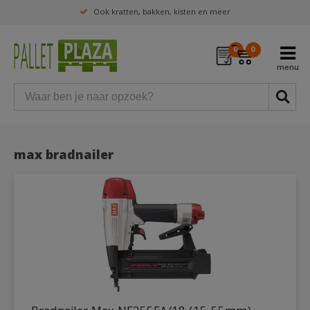
Ook kratten, bakken, kisten en meer
0
0
max bradnailer