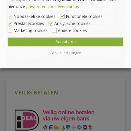
klikken, stemt u in met het gebruik van ALLE cookies. Lees
hier onze
privacy- en cookieverklaring
.
*Afhalen alleen mogelijk na bestellen via onze
Noodzakelijke cookies
Functionele cookies
webshop
Prestatiecookies
Analytische cookies
Marketing cookies
Andere cookies
Accepteren
Cookie instellingen
VEILIG BETALEN