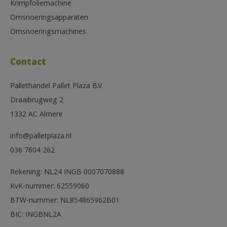
Krimpfoliemachine
Omsnoeringsapparaten
Omsnoeringsmachines
Contact
Pallethandel Pallet Plaza B.V.
Draaibrugweg 2
1332 AC Almere
info@palletplaza.nl
036 7604 262
Rekening: NL24 INGB 0007070888
KvK-nummer: 62559060
BTW-nummer: NL854865962B01
BIC: INGBNL2A