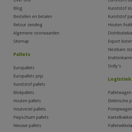
Over ons
Euronorm b
Blog
Kunststof s
Bestellen en betalen
Kunststof pa
Retour zending
Houten fruit
Algemene voorwaarden
Distributieb
Sitemap
Export kiste
Nestbare st
Pallets
Krattenkarre
Dolly’s
Europallets
Europallets prijs
Logistiek
Kunststof pallets
Blokpallets
Palletwagen
Houten pallets
Elektrische 
Houtvezel pallets
Pompwage
Piepschuim pallets
Kantelbakke
Nieuwe pallets
Palletwikkel