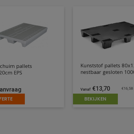
Kunststof pallets 80x
chuim pallets
nestbaar gesloten 10
20cm EPS
€
13,70
anvraag
€
16,58
FERTE
BEKIJKEN