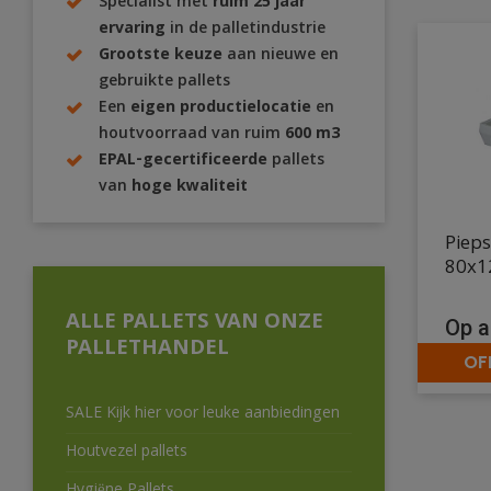
Specialist met
ruim 25 jaar
ervaring
in de palletindustrie
Grootste keuze
aan nieuwe en
gebruikte pallets
Een
eigen productielocatie
en
houtvoorraad van ruim
600 m3
EPAL-gecertificeerde
pallets
van
hoge kwaliteit
Pieps
80x1
ALLE PALLETS VAN ONZE
Op a
PALLETHANDEL
OF
SALE Kijk hier voor leuke aanbiedingen
Houtvezel pallets