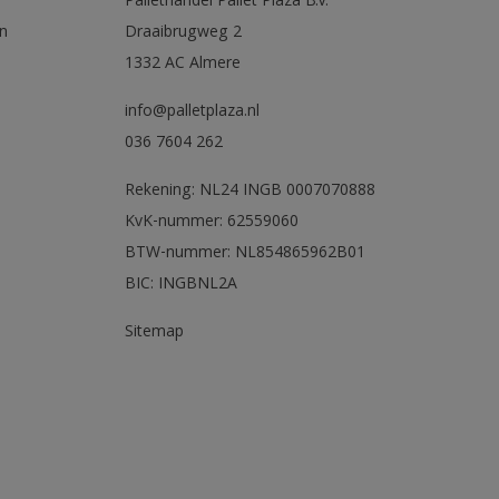
Pallethandel Pallet Plaza B.V.
n
Draaibrugweg 2
1332 AC Almere
info@palletplaza.nl
036 7604 262
Rekening: NL24 INGB 0007070888
KvK-nummer: 62559060
BTW-nummer: NL854865962B01
BIC: INGBNL2A
Sitemap