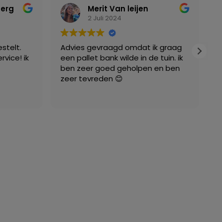
berg
Merit Van leijen
2 Juli 2024
stelt.
Advies gevraagd omdat ik graag
W
rvice! ik
een pallet bank wilde in de tuin. ik
w
ben zeer goed geholpen en ben
Z
zeer tevreden 😊
g
b
L