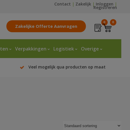
Contact
|
Zakelijk
|
Inloggen
|
Registreren
0
0
Zakelijke Offerte Aanvragen
tten
Verpakkingen
Logistiek
Overige
Veel mogelijk qua producten op maat