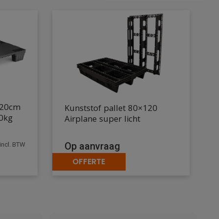
120cm
Kunststof pallet 80×120
00kg
Airplane super licht
Op aanvraag
incl. BTW
OFFERTE