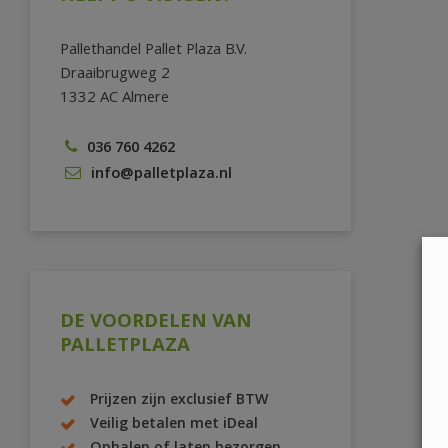
Pallethandel Pallet Plaza B.V.
Draaibrugweg 2
1332 AC Almere
036 760 4262
info@palletplaza.nl
DE VOORDELEN VAN
PALLETPLAZA
Prijzen zijn exclusief BTW
Veilig betalen met iDeal