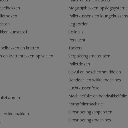
akken
Palletranden en bakken
tapelbakken
Magazijnbakken opslagsysteme
lletboxen
Palletkussens en loungekussens
kisten
Legborden
akken kunststof
Coilnails
n
Perslucht
apelbakken en kratten
Tackers
n en krattenrekken op wielen
Verpakkingsmaterialen
Palletdozen
Opvul en beschermmiddelen
Bandeer- en wikkelmachines
Luchtkussenfolie
Machinefolie en handwikkelfolie
palletwagen
Krimpfoliemachine
n
Omsnoeringsapparaten
n en kiepbakken
Omsnoeringsmachines
aar