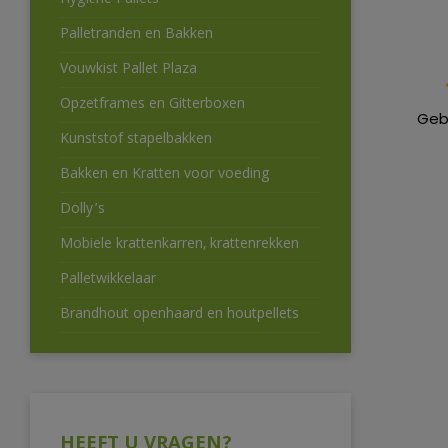
Hygiëne Pallets
Palletranden en Bakken
Vouwkist Pallet Plaza
Opzetframes en Gitterboxen
Geb
Kunststof stapelbakken
Bakken en Kratten voor voeding
Dolly’s
Mobiele krattenkarren, krattenrekken
Palletwikkelaar
Brandhout openhaard en houtpellets
HEEFT U VRAGEN?