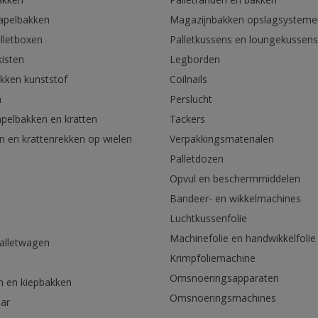
akken
Palletranden en bakken
tapelbakken
Magazijnbakken opslagsysteme
lletboxen
Palletkussens en loungekussens
kisten
Legborden
akken kunststof
Coilnails
n
Perslucht
apelbakken en kratten
Tackers
n en krattenrekken op wielen
Verpakkingsmaterialen
Palletdozen
Opvul en beschermmiddelen
Bandeer- en wikkelmachines
Luchtkussenfolie
Machinefolie en handwikkelfolie
palletwagen
Krimpfoliemachine
n
Omsnoeringsapparaten
n en kiepbakken
Omsnoeringsmachines
aar