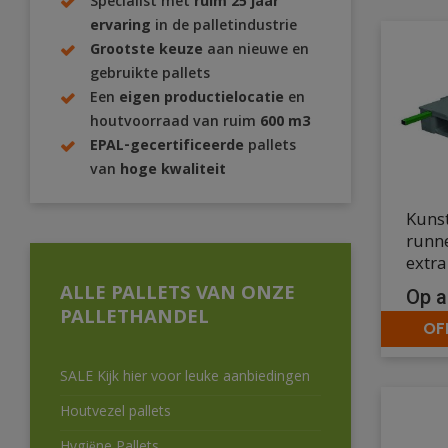
Specialist met
ruim 25 jaar
ervaring
in de palletindustrie
Grootste keuze
aan nieuwe en
gebruikte pallets
Een
eigen productielocatie
en
houtvoorraad van ruim
600 m3
EPAL-gecertificeerde
pallets
van
hoge kwaliteit
Kunst
runn
extra
ALLE PALLETS VAN ONZE
Op a
PALLETHANDEL
OF
SALE Kijk hier voor leuke aanbiedingen
Houtvezel pallets