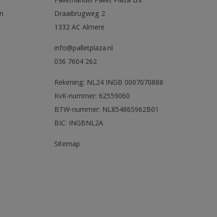
Pallethandel Pallet Plaza B.V.
n
Draaibrugweg 2
1332 AC Almere
info@palletplaza.nl
036 7604 262
Rekening: NL24 INGB 0007070888
KvK-nummer: 62559060
BTW-nummer: NL854865962B01
BIC: INGBNL2A
Sitemap