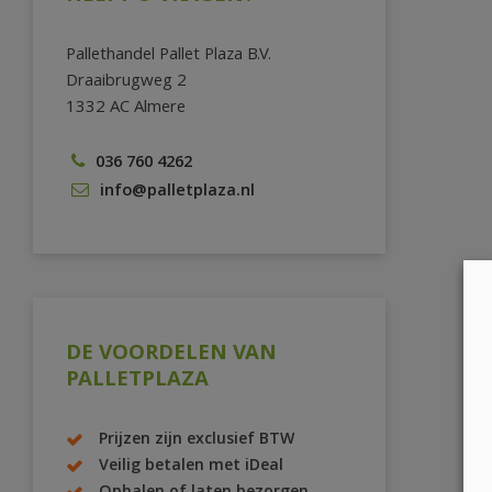
Pallethandel Pallet Plaza B.V.
Draaibrugweg 2
1332 AC Almere
036 760 4262
info@palletplaza.nl
DE VOORDELEN VAN
PALLETPLAZA
Prijzen zijn exclusief BTW
Veilig betalen met iDeal