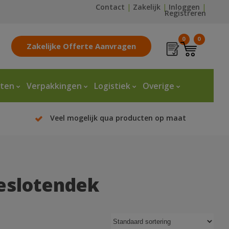
Contact
|
Zakelijk
|
Inloggen
|
Registreren
0
0
Zakelijke Offerte Aanvragen
tten
Verpakkingen
Logistiek
Overige
Veel mogelijk qua producten op maat
geslotendek