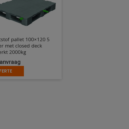
stof pallet 100×120 5
er met closed deck
erkt 2000kg
anvraag
FERTE