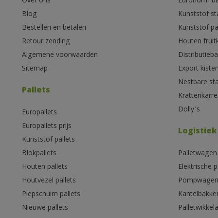
Over ons
Euronorm b
Blog
Kunststof s
Bestellen en betalen
Kunststof pa
Retour zending
Houten fruit
Algemene voorwaarden
Distributieb
Sitemap
Export kiste
Nestbare st
Pallets
Krattenkarre
Dolly’s
Europallets
Europallets prijs
Logistiek
Kunststof pallets
Blokpallets
Palletwagen
Houten pallets
Elektrische 
Houtvezel pallets
Pompwage
Piepschuim pallets
Kantelbakke
Nieuwe pallets
Palletwikkel