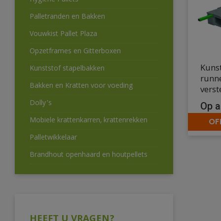
Hygiëne Pallets
Palletranden en Bakken
Vouwkist Pallet Plaza
Opzetframes en Gitterboxen
Kunst
Kunststof stapelbakken
runn
Bakken en Kratten voor voeding
verst
Dolly’s
Op a
Mobiele krattenkarren, krattenrekken
OF
Palletwikkelaar
Brandhout openhaard en houtpellets
HEEFT U VRAGEN?