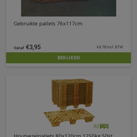
Gebruikte pallets 76x117cm
€
3,95
€
4,78
incl. BTW
BEKIJKEN
DETAILS
Houtvezelpallets 80x120cm 1250kg 50st