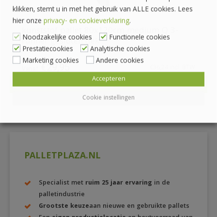
klikken, stemt u in met het gebruik van ALLE cookies. Lees
hier onze
privacy- en cookieverklaring
.
kunststof pallet 80x120cm medium Q 3-
Noodzakelijke cookies
Functionele cookies
runner gesloten dek
Prestatiecookies
Analytische cookies
Marketing cookies
Andere cookies
€
29,95
€
36,24
incl. BTW
Accepteren
BEKIJKEN
DETAILS
Cookie instellingen
PALLETPLAZA.NL
Specialist met
ruim 25 jaar ervaring
in de
palletindustrie
Grootste keuze
aan nieuwe en gebruikte pallets