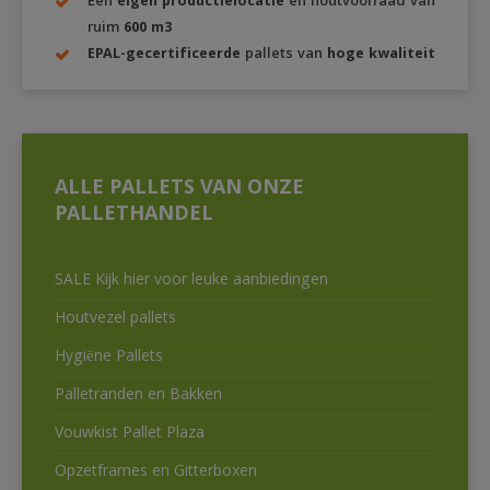
Een
eigen productielocatie
en houtvoorraad van
ruim
600 m3
EPAL-gecertificeerde
pallets van
hoge kwaliteit
ALLE PALLETS VAN ONZE
PALLETHANDEL
SALE Kijk hier voor leuke aanbiedingen
Houtvezel pallets
Hygiëne Pallets
Palletranden en Bakken
Vouwkist Pallet Plaza
Opzetframes en Gitterboxen