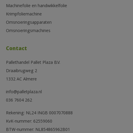
Machinefolie en handwikkelfolie
Krimpfoliemachine
Omsnoeringsapparaten
Omsnoeringsmachines
Contact
Pallethandel Pallet Plaza B.V.
Draaibrugweg 2
1332 AC Almere
info@palletplaza.nl
036 7604 262
Rekening: NL24 INGB 0007070888
KvK-nummer: 62559060
BTW-nummer: NL854865962B01