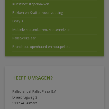
Kunststof stapelbakken
Bakken en Kratten voor voeding
Dolly’s
Mobiele krattenkarren, krattenrekken
Palletwikkelaar
Brandhout openhaard en houtpellets
HEEFT U VRAGEN?
Pallethandel Pallet Plaza B.V.
Draaibrugweg 2
1332 AC Almere