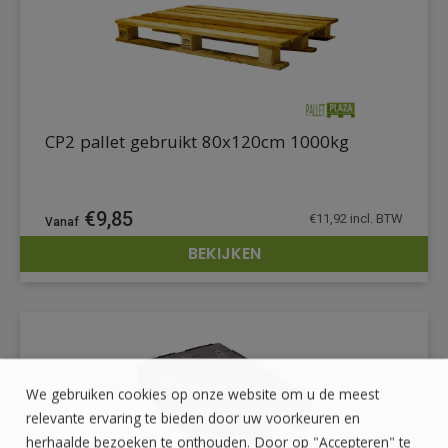
CP2 pallet gebruikt 80x120cm 1000kg
€
9,85
€
11,92
incl. BTW
BEKIJKEN
DETAILS
We gebruiken cookies op onze website om u de meest
relevante ervaring te bieden door uw voorkeuren en
herhaalde bezoeken te onthouden. Door op "Accepteren" te