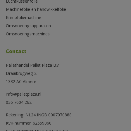
Luchtkussenfolie
Machinefolie en handwikkelfolie
Krimpfoliemachine
Omsnoeringsapparaten
Omsnoeringsmachines
Contact
Pallethandel Pallet Plaza B.V.
Draaibrugweg 2
1332 AC Almere
info@palletplaza.nl
036 7604 262
Rekening: NL24 INGB 0007070888
KvK-nummer: 62559060