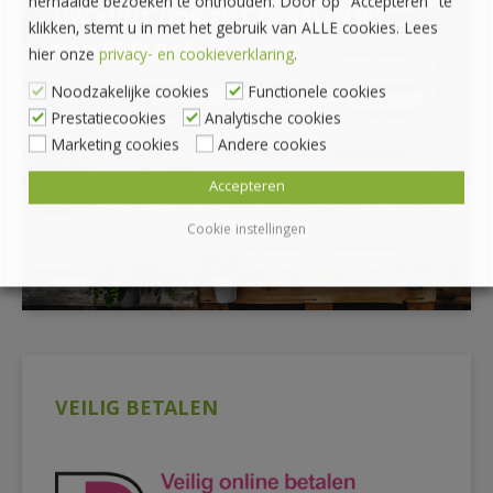
herhaalde bezoeken te onthouden. Door op "Accepteren" te
UW KUNT OOK ZELF OPHALEN BIJ
klikken, stemt u in met het gebruik van ALLE cookies. Lees
PALLET PLAZA
hier onze
privacy- en cookieverklaring
.
Noodzakelijke cookies
Functionele cookies
*Afhalen alleen mogelijk na bestellen via onze
Prestatiecookies
Analytische cookies
webshop
Marketing cookies
Andere cookies
Accepteren
Cookie instellingen
VEILIG BETALEN