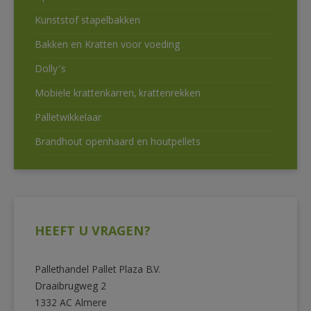
Kunststof stapelbakken
Bakken en Kratten voor voeding
Dolly’s
Mobiele krattenkarren, krattenrekken
Palletwikkelaar
Brandhout openhaard en houtpellets
HEEFT U VRAGEN?
Pallethandel Pallet Plaza B.V.
Draaibrugweg 2
1332 AC Almere