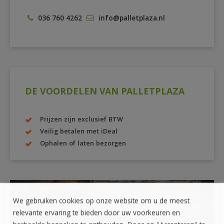
036 760 4262
info@palletplaza.nl
DE VOORDELEN VAN PALLETPLAZA
Prijzen zijn exclusief BTW
Veilig betalen met iDeal
Ophalen of laten bezorgen
We gebruiken cookies op onze website om u de meest
ZELF OPHALEN?
relevante ervaring te bieden door uw voorkeuren en