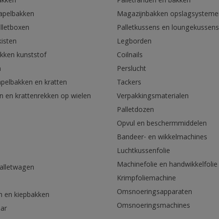
akken
Palletranden en bakken
tapelbakken
Magazijnbakken opslagsysteme
lletboxen
Palletkussens en loungekussens
kisten
Legborden
akken kunststof
Coilnails
n
Perslucht
apelbakken en kratten
Tackers
n en krattenrekken op wielen
Verpakkingsmaterialen
Palletdozen
Opvul en beschermmiddelen
Bandeer- en wikkelmachines
Luchtkussenfolie
Machinefolie en handwikkelfolie
palletwagen
Krimpfoliemachine
n
Omsnoeringsapparaten
n en kiepbakken
Omsnoeringsmachines
aar