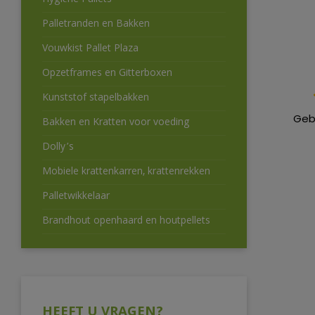
Hygiëne Pallets
Palletranden en Bakken
Vouwkist Pallet Plaza
Opzetframes en Gitterboxen
Kunststof stapelbakken
Geb
Bakken en Kratten voor voeding
Dolly’s
Mobiele krattenkarren, krattenrekken
Palletwikkelaar
Brandhout openhaard en houtpellets
HEEFT U VRAGEN?