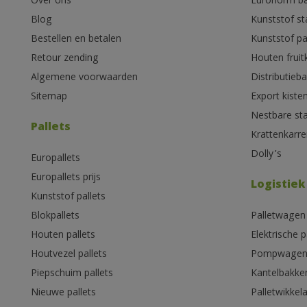
Over ons
Euronorm b
Blog
Kunststof s
Bestellen en betalen
Kunststof pa
Retour zending
Houten fruit
Algemene voorwaarden
Distributieb
Sitemap
Export kiste
Nestbare st
Pallets
Krattenkarre
Dolly’s
Europallets
Europallets prijs
Logistiek
Kunststof pallets
Blokpallets
Palletwagen
Houten pallets
Elektrische 
Houtvezel pallets
Pompwage
Piepschuim pallets
Kantelbakke
Nieuwe pallets
Palletwikkel