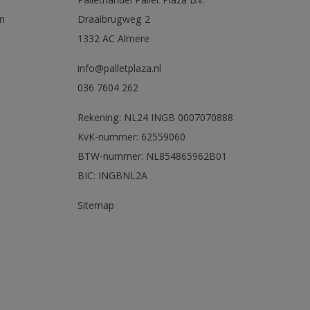
Pallethandel Pallet Plaza B.V.
n
Draaibrugweg 2
1332 AC Almere
info@palletplaza.nl
036 7604 262
Rekening: NL24 INGB 0007070888
KvK-nummer: 62559060
BTW-nummer: NL854865962B01
BIC: INGBNL2A
Sitemap