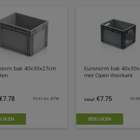
norm bak 40x30x27cm
Euronorm bak 40x30
ten
met Open Voorkant
€
7.78
€
7.75
€
9.41
inc. BTW
€
9.38
IJKEN
BEKIJKEN