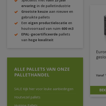
Specialist met
ruim 25 jaar
ervaring
in de palletindustrie
Grootste keuze
aan nieuwe en
gebruikte pallets
Een
eigen productielocatie
en
houtvoorraad van ruim
600 m3
EPAL-gecertificeerde
pallets
van
hoge kwaliteit
Euro
geslo
ALLE PALLETS VAN ONZE
PALLETHANDEL
SALE Kijk hier voor leuke aanbiedingen
BEK
Houtvezel pallets