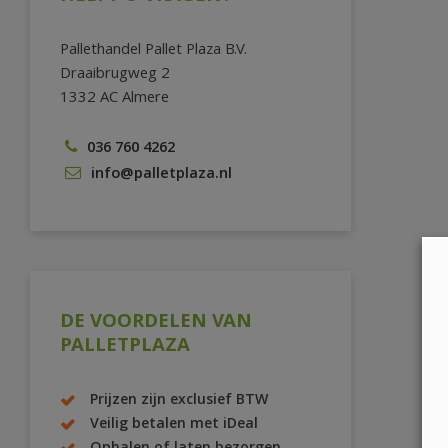
Pallethandel Pallet Plaza B.V.
Draaibrugweg 2
1332 AC Almere
036 760 4262
info@palletplaza.nl
DE VOORDELEN VAN
PALLETPLAZA
Prijzen zijn exclusief BTW
Veilig betalen met iDeal