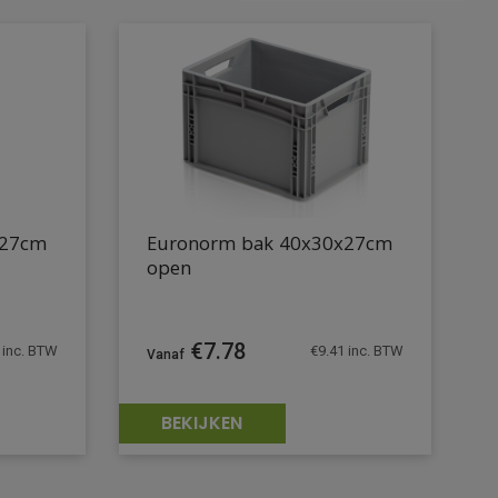
x27cm
Euronorm bak 40x30x27cm
open
€
7.78
inc. BTW
€
9.41
inc. BTW
BEKIJKEN