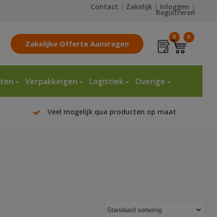
Contact
|
Zakelijk
|
Inloggen
|
Registreren
0
0
Zakelijke Offerte Aanvragen
tten
Verpakkingen
Logistiek
Overige
Veel mogelijk qua producten op maat