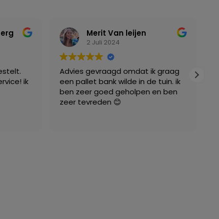
berg
Merit Van leijen
2 Juli 2024
stelt.
Advies gevraagd omdat ik graag
W
rvice! ik
een pallet bank wilde in de tuin. ik
w
ben zeer goed geholpen en ben
Z
zeer tevreden 😊
g
b
L