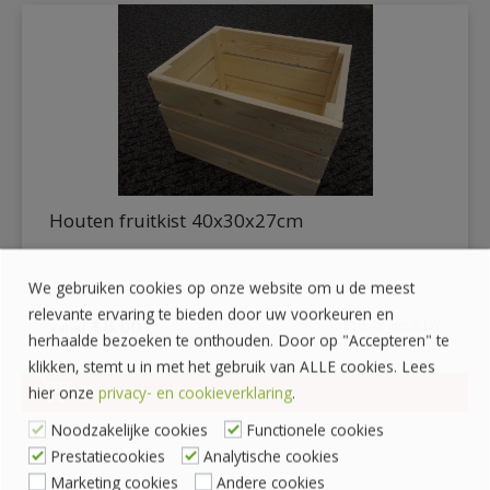
Houten fruitkist 40x30x27cm
We gebruiken cookies op onze website om u de meest
relevante ervaring te bieden door uw voorkeuren en
€
8.66
€
10.48
inc. BTW
herhaalde bezoeken te onthouden. Door op "Accepteren" te
klikken, stemt u in met het gebruik van ALLE cookies. Lees
hier onze
privacy- en cookieverklaring
.
DETAILS
Noodzakelijke cookies
Functionele cookies
Prestatiecookies
Analytische cookies
Marketing cookies
Andere cookies