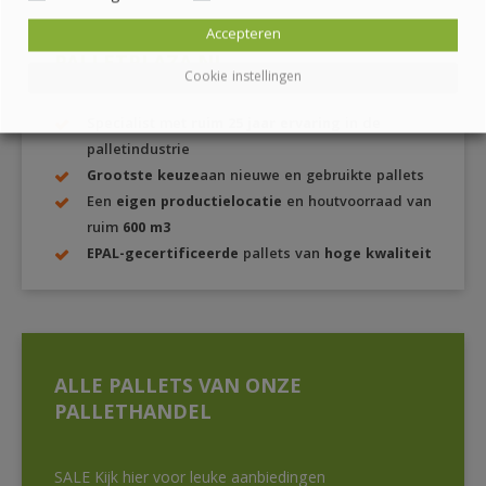
Accepteren
PALLETPLAZA.NL
Cookie instellingen
Specialist met
ruim 25 jaar ervaring
in de
palletindustrie
Grootste keuze
aan nieuwe en gebruikte pallets
Een
eigen productielocatie
en houtvoorraad van
ruim
600 m3
EPAL-gecertificeerde
pallets van
hoge kwaliteit
ALLE PALLETS VAN ONZE
PALLETHANDEL
SALE Kijk hier voor leuke aanbiedingen