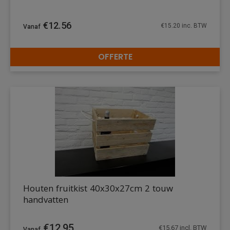
€
12.56
€
15.20
inc. BTW
OFFERTE
DETAILS
Houten fruitkist 40x30x27cm 2 touw
handvatten
€
12,95
€
15,67
incl. BTW