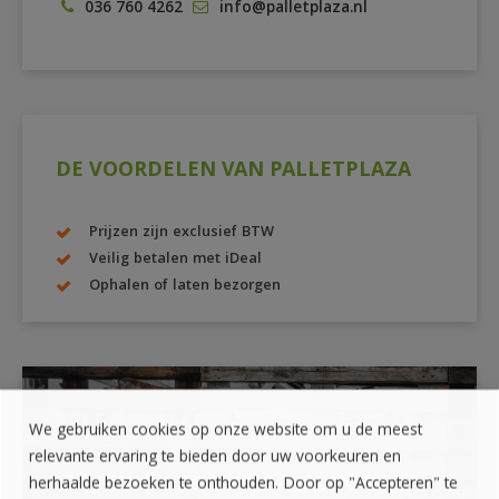
036 760 4262
info@palletplaza.nl
DE VOORDELEN VAN PALLETPLAZA
Prijzen zijn exclusief BTW
Veilig betalen met iDeal
Ophalen of laten bezorgen
ZELF OPHALEN?
We gebruiken cookies op onze website om u de meest
relevante ervaring te bieden door uw voorkeuren en
UW KUNT OOK ZELF OPHALEN BIJ
herhaalde bezoeken te onthouden. Door op "Accepteren" te