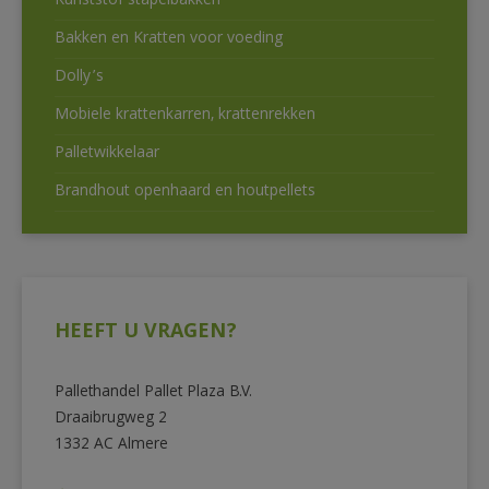
Kunststof stapelbakken
Bakken en Kratten voor voeding
Dolly’s
Mobiele krattenkarren, krattenrekken
Palletwikkelaar
Brandhout openhaard en houtpellets
HEEFT U VRAGEN?
Pallethandel Pallet Plaza B.V.
Draaibrugweg 2
1332 AC Almere