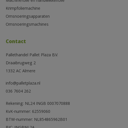
Machinefolie en handwikkelfolie
Krimpfoliemachine
Omsnoeringsapparaten
Omsnoeringsmachines
Contact
Pallethandel Pallet Plaza B.V.
Draaibrugweg 2
1332 AC Almere
info@palletplaza.nl
036 7604 262
Rekening: NL24 INGB 0007070888
KvK-nummer: 62559060
BTW-nummer: NL854865962B01