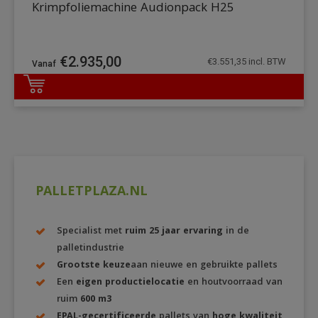
Krimpfoliemachine Audionpack H25
€
2.935,00
€
3.551,35
incl. BTW
DETAILS
PALLETPLAZA.NL
Specialist met
ruim 25 jaar ervaring
in de
palletindustrie
Grootste keuze
aan nieuwe en gebruikte pallets
Een
eigen productielocatie
en houtvoorraad van
ruim
600 m3
EPAL-gecertificeerde
pallets van
hoge kwaliteit