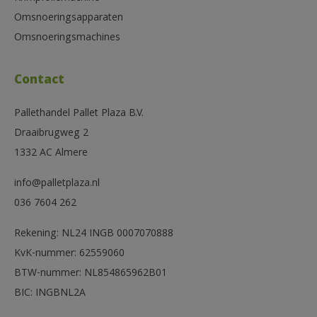
Omsnoeringsapparaten
Omsnoeringsmachines
Contact
Pallethandel Pallet Plaza B.V.
Draaibrugweg 2
1332 AC Almere
info@palletplaza.nl
036 7604 262
Rekening: NL24 INGB 0007070888
KvK-nummer: 62559060
BTW-nummer: NL854865962B01
BIC: INGBNL2A