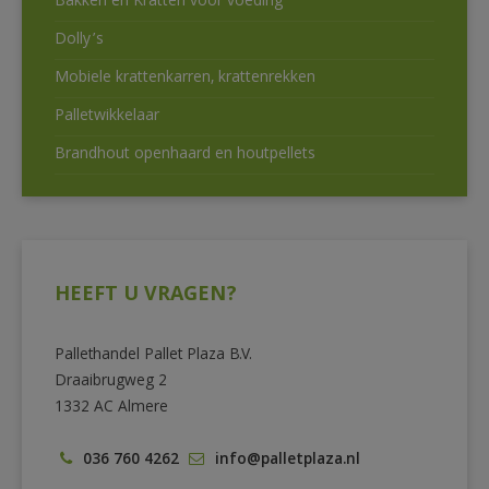
Bakken en Kratten voor voeding
Dolly’s
Mobiele krattenkarren, krattenrekken
Palletwikkelaar
Brandhout openhaard en houtpellets
HEEFT U VRAGEN?
Pallethandel Pallet Plaza B.V.
Draaibrugweg 2
1332 AC Almere
036 760 4262
info@palletplaza.nl