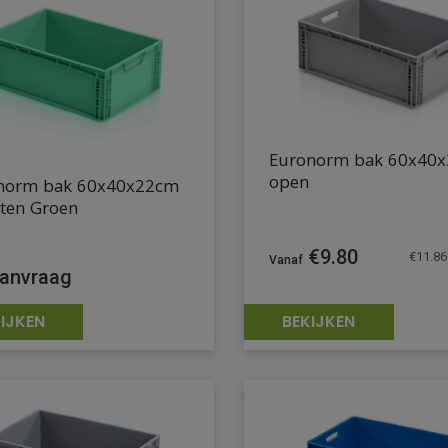
Euronorm bak 60x40
open
norm bak 60x40x22cm
oten Groen
€
9.80
€
11.86
anvraag
IJKEN
BEKIJKEN