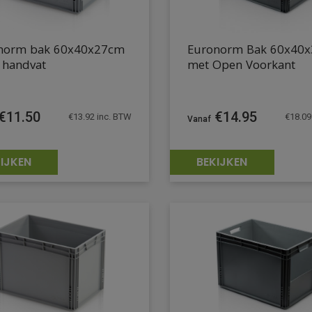
norm bak 60x40x27cm
Euronorm Bak 60x40
 handvat
met Open Voorkant
€
11.50
€
14.95
€
13.92
inc. BTW
€
18.09
IJKEN
BEKIJKEN