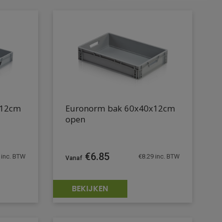
x12cm
Euronorm bak 60x40x12cm
open
€
6.85
inc. BTW
€
8.29
inc. BTW
BEKIJKEN