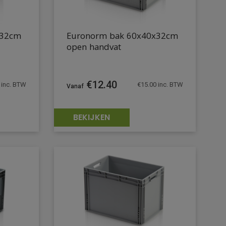
x32cm
Euronorm bak 60x40x32cm
open handvat
€
12.40
inc. BTW
€
15.00
inc. BTW
BEKIJKEN