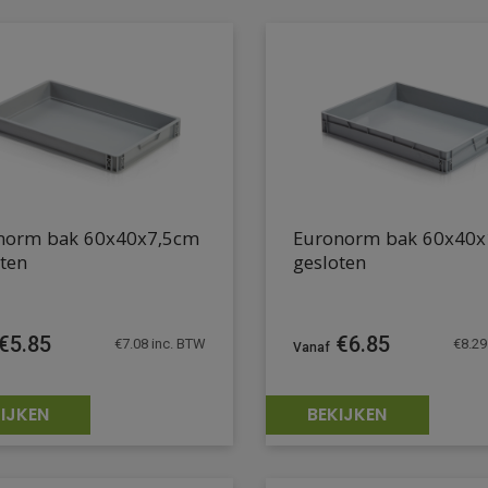
norm bak 60x40x7,5cm
Euronorm bak 60x40
ten
gesloten
€
5.85
€
6.85
€
7.08
inc. BTW
€
8.29
IJKEN
BEKIJKEN