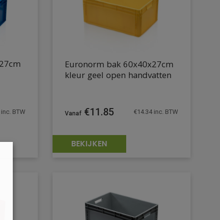
x27cm
Euronorm bak 60x40x27cm
kleur geel open handvatten
€
11.85
€
14.34
inc. BTW
inc. BTW
BEKIJKEN