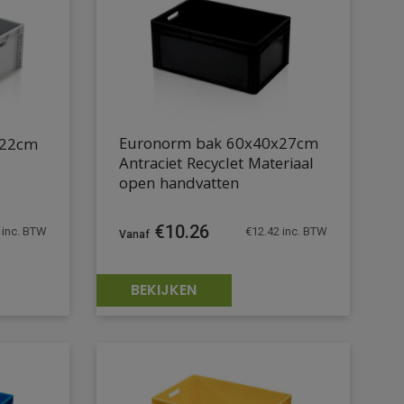
Euronorm bak 60x40x27cm
x22cm
Antraciet Recyclet Materiaal
open handvatten
€
10.26
inc. BTW
€
12.42
inc. BTW
BEKIJKEN