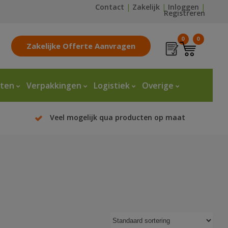
Contact
|
Zakelijk
|
Inloggen
|
Registreren
0
0
Zakelijke Offerte Aanvragen
tten
Verpakkingen
Logistiek
Overige
Veel mogelijk qua producten op maat