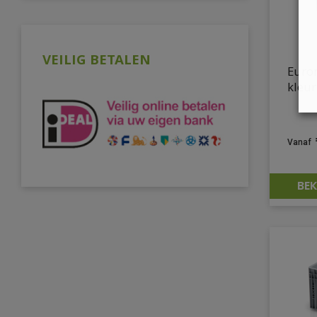
VEILIG BETALEN
Euro
kleu
BEK