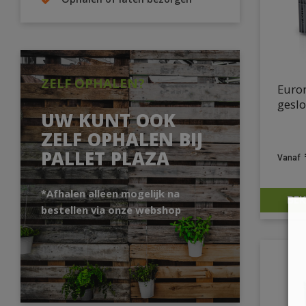
Ophalen of laten bezorgen
ZELF OPHALEN?
Euro
geslo
UW KUNT OOK
ZELF OPHALEN BIJ
PALLET PLAZA
*Afhalen alleen mogelijk na
BEK
bestellen via onze webshop