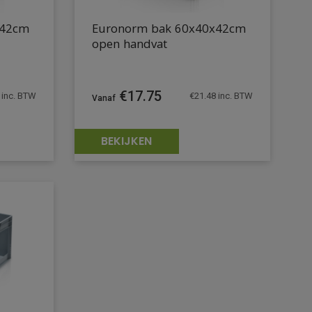
x42cm
Euronorm bak 60x40x42cm
open handvat
€
17.75
inc. BTW
€
21.48
inc. BTW
BEKIJKEN