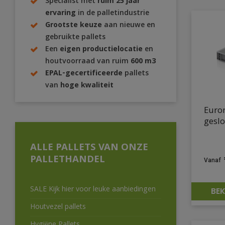
Specialist met
ruim 25 jaar
ervaring
in de palletindustrie
Grootste keuze
aan nieuwe en
gebruikte pallets
Een
eigen productielocatie
en
houtvoorraad van ruim
600 m3
EPAL-gecertificeerde
pallets
van
hoge kwaliteit
Euro
geslo
ALLE PALLETS VAN ONZE
PALLETHANDEL
SALE Kijk hier voor leuke aanbiedingen
BEK
Houtvezel pallets