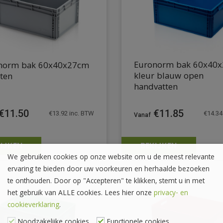
Euronorm bak 60x40
norm bak 60x40x27cm
kleur blauw open
ten
handvatten
€
11.50
€
11.85
€
13.92
inc. BTW
€
14.34
IJKEN
BEKIJKEN
We gebruiken cookies op onze website om u de meest relevante
ervaring te bieden door uw voorkeuren en herhaalde bezoeken
te onthouden. Door op "Accepteren" te klikken, stemt u in met
het gebruik van ALLE cookies. Lees hier onze
privacy- en
cookieverklaring
.
Noodzakelijke cookies
Functionele cookies