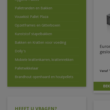
Hygiëne Pallets
Palletranden en Bakken
Vouwkist Pallet Plaza
Opzetframes en Gitterboxen
Kunststof stapelbakken
Bakken en Kratten voor voeding
Euro
Dolly’s
geslo
Mobiele krattenkarren, krattenrekken
Palletwikkelaar
Brandhout openhaard en houtpellets
BEK
HEEFT U VRAGEN?