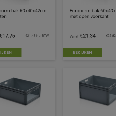
norm bak 60x40x42cm
Euronorm bak 60x40
ten
met open voorkant
€
17.75
€
21.34
€
21.48
inc. BTW
€
25.82
IJKEN
BEKIJKEN