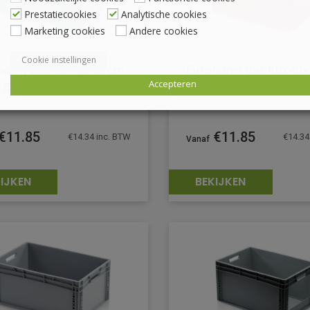
Prestatiecookies
Analytische cookies
Marketing cookies
Andere cookies
Cookie instellingen
norm bak 60x40x27cm
Euronorm bak 60x40
r groen open handvatten
kleur rood open hand
Accepteren
€
11.85
€
11.85
€
14.34
inc. BTW
€
14.34
IJKEN
BEKIJKEN