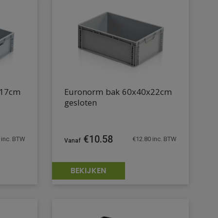
x17cm
Euronorm bak 60x40x22cm
gesloten
€
10.58
inc. BTW
€
12.80
inc. BTW
BEKIJKEN