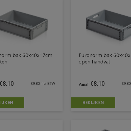
norm bak 60x40x17cm
Euronorm bak 60x40
ten
open handvat
€
8.10
€
8.10
€
9.80
inc. BTW
€
9.80
IJKEN
BEKIJKEN