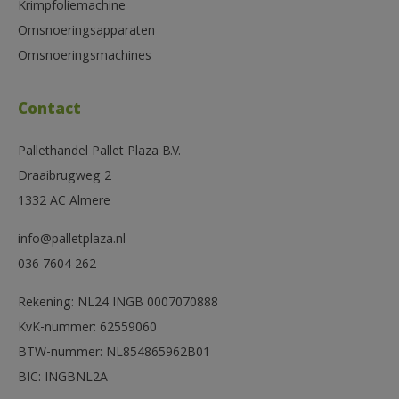
Krimpfoliemachine
Omsnoeringsapparaten
Omsnoeringsmachines
Contact
Pallethandel Pallet Plaza B.V.
Draaibrugweg 2
1332 AC Almere
info@palletplaza.nl
036 7604 262
Rekening: NL24 INGB 0007070888
KvK-nummer: 62559060
BTW-nummer: NL854865962B01
BIC: INGBNL2A