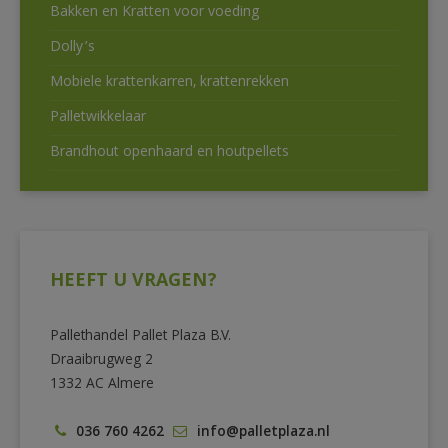
Bakken en Kratten voor voeding
Dolly’s
Mobiele krattenkarren, krattenrekken
Palletwikkelaar
Brandhout openhaard en houtpellets
HEEFT U VRAGEN?
Pallethandel Pallet Plaza B.V.
Draaibrugweg 2
1332 AC Almere
036 760 4262
info@palletplaza.nl