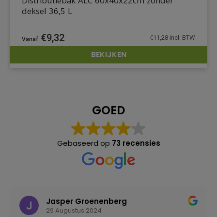
Distributiebak ALC 60x40x22cm zonder
deksel 36,5 L
€
9,32
€
11,28
incl. BTW
BEKIJKEN
DETAILS
GOED
Gebaseerd op
73 recensies
Jasper Groenenberg
29 Augustus 2024