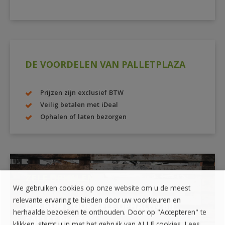
DE VOORDELEN VAN PALLETPLAZA
Prijzen zijn exclusief BTW
Veilig betalen met iDeal
Ophalen of laten bezorgen
ZELF OPHALEN?
We gebruiken cookies op onze website om u de meest
relevante ervaring te bieden door uw voorkeuren en
UW KUNT OOK ZELF OPHALEN BIJ
herhaalde bezoeken te onthouden. Door op "Accepteren" te
PALLET PLAZA