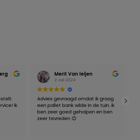
Machinefabriek P.C. Buitendijk B.V.
5 Januari 2024
ik graag
Wij zijn vriendelijk geholpen en alles
e tuin. ik
wordt op tijd en netjes geleverd.
n en ben
Ze hebben een breed aanbod. Wij
gaan hier vaker bestellen voor ons
bedrijf. Zeker aan te raden.
Lees verder