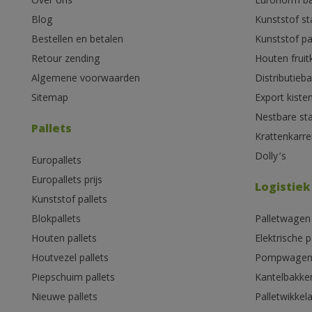
Over ons
Euronorm b
Blog
Kunststof s
Bestellen en betalen
Kunststof pa
Retour zending
Houten fruit
Algemene voorwaarden
Distributieb
Sitemap
Export kiste
Nestbare st
Pallets
Krattenkarre
Dolly’s
Europallets
Europallets prijs
Logistiek
Kunststof pallets
Blokpallets
Palletwagen
Houten pallets
Elektrische 
Houtvezel pallets
Pompwage
Piepschuim pallets
Kantelbakke
Nieuwe pallets
Palletwikkel