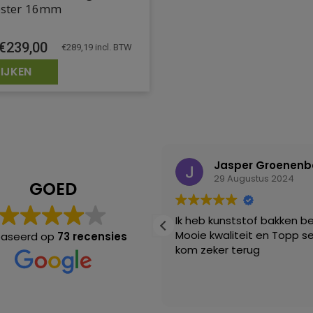
ester 16mm
€
239,00
€
289,19
incl. BTW
IJKEN
Jasper Groenenberg
Merit Van leijen
29 Augustus 2024
2 Juli 2024
GOED
 kunststof bakken bestelt.
Advies gevraagd omdat 
kwaliteit en Topp service! ik
een pallet bank wilde in d
aseerd op
73 recensies
eker terug
ben zeer goed geholpe
zeer tevreden 😊