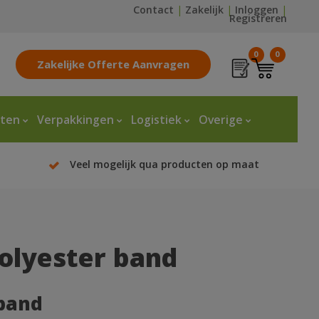
Contact
|
Zakelijk
|
Inloggen
|
Registreren
0
0
Zakelijke Offerte Aanvragen
tten
Verpakkingen
Logistiek
Overige
Veel mogelijk qua producten op maat
olyester band
band