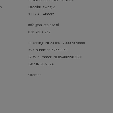
Pallethandel Pallet Plaza B.V.
n
Draaibrugweg 2
1332 AC Almere
info@palletplaza.nl
036 7604 262
Rekening: NL24 INGB 0007070888
KvK-nummer: 62559060
BTW-nummer: NL854865962B01
BIC: INGBNL2A
Sitemap