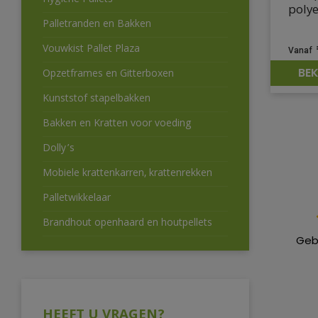
Hygiëne Pallets
poly
Palletranden en Bakken
Vouwkist Pallet Plaza
BEK
Opzetframes en Gitterboxen
Kunststof stapelbakken
Bakken en Kratten voor voeding
Dolly’s
Mobiele krattenkarren, krattenrekken
Palletwikkelaar
Brandhout openhaard en houtpellets
Ik heb
Mooie 
Geb
kom z
HEEFT U VRAGEN?