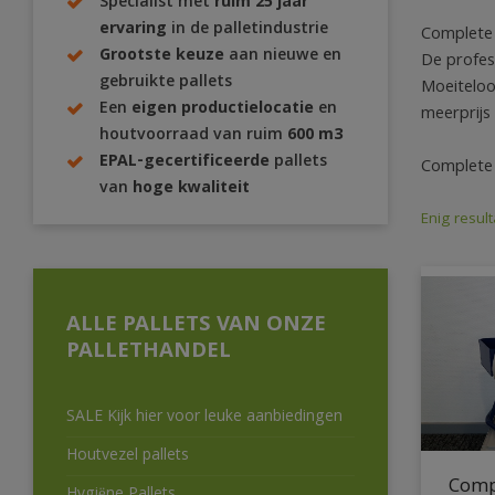
Specialist met
ruim 25 jaar
ervaring
in de palletindustrie
Complete 
Grootste keuze
aan nieuwe en
De profes
gebruikte pallets
Moeiteloo
Een
eigen productielocatie
en
meerprijs 
houtvoorraad van ruim
600 m3
EPAL-gecertificeerde
pallets
Complete
van
hoge kwaliteit
Enig result
ALLE PALLETS VAN ONZE
PALLETHANDEL
SALE Kijk hier voor leuke aanbiedingen
Houtvezel pallets
Comp