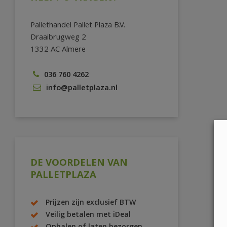
Pallethandel Pallet Plaza B.V.
Draaibrugweg 2
1332 AC Almere
036 760 4262
info@palletplaza.nl
DE VOORDELEN VAN
PALLETPLAZA
Prijzen zijn exclusief BTW
Veilig betalen met iDeal