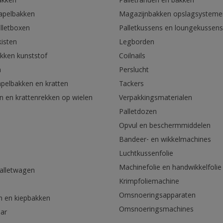
akken
Palletranden en bakken
tapelbakken
Magazijnbakken opslagsysteme
lletboxen
Palletkussens en loungekussens
kisten
Legborden
akken kunststof
Coilnails
n
Perslucht
apelbakken en kratten
Tackers
n en krattenrekken op wielen
Verpakkingsmaterialen
Palletdozen
Opvul en beschermmiddelen
Bandeer- en wikkelmachines
Luchtkussenfolie
Machinefolie en handwikkelfolie
palletwagen
Krimpfoliemachine
n
Omsnoeringsapparaten
n en kiepbakken
Omsnoeringsmachines
aar