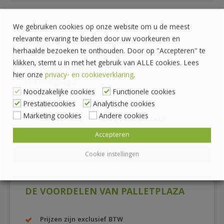
We gebruiken cookies op onze website om u de meest
relevante ervaring te bieden door uw voorkeuren en
HEEFT U VRAGEN?
herhaalde bezoeken te onthouden. Door op "Accepteren" te
klikken, stemt u in met het gebruik van ALLE cookies. Lees
Pallethandel Pallet Plaza B.V.
hier onze
privacy- en cookieverklaring
.
Draaibrugweg 2
Noodzakelijke cookies
Functionele cookies
1332 AC Almere
Prestatiecookies
Analytische cookies
Marketing cookies
Andere cookies
036 760 4262
info@palletplaza.nl
Accepteren
Cookie instellingen
DE VOORDELEN VAN PALLETPLAZA
Prijzen zijn exclusief BTW