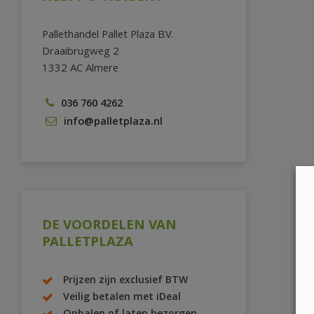
Pallethandel Pallet Plaza B.V.
Draaibrugweg 2
1332 AC Almere
036 760 4262
info@palletplaza.nl
DE VOORDELEN VAN
PALLETPLAZA
Prijzen zijn exclusief BTW
Veilig betalen met iDeal