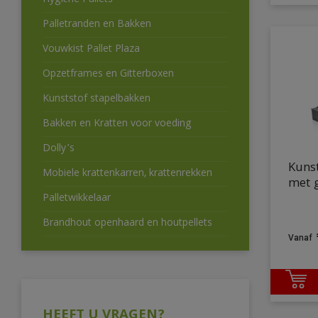
Hygiëne Pallets
Palletranden en Bakken
Vouwkist Pallet Plaza
Opzetframes en Gitterboxen
Kunststof stapelbakken
Bakken en Kratten voor voeding
Dolly’s
Kuns
Mobiele krattenkarren, krattenrekken
met 
Palletwikkelaar
Brandhout openhaard en houtpellets
HEEFT U VRAGEN?