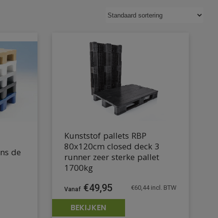
Kunststof pallets RBP
80x120cm closed deck 3
ens de
runner zeer sterke pallet
1700kg
€
49,95
€
60,44
incl. BTW
BEKIJKEN