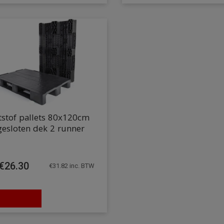
tstof pallets 80x120cm
gesloten dek 2 runner
€
26.30
€
31.82
inc. BTW