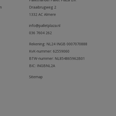
Pallethandel Pallet Plaza B.V.
n
Draaibrugweg 2
1332 AC Almere
info@palletplaza.nl
036 7604 262
Rekening: NL24 INGB 0007070888
KvK-nummer: 62559060
BTW-nummer: NL854865962B01
BIC: INGBNL2A
Sitemap