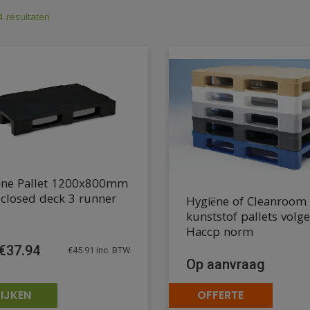
4 resultaten
ëne Pallet 1200x800mm
closed deck 3 runner
Hygiëne of Cleanroom
kunststof pallets volg
Haccp norm
€
37.94
€
45.91
inc. BTW
Op aanvraag
IJKEN
OFFERTE