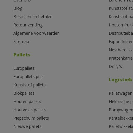
Over ons
Euronorm b
Blog
Kunststof s
Bestellen en betalen
Kunststof pa
Retour zending
Houten fruit
Algemene voorwaarden
Distributieb
Sitemap
Export kiste
Nestbare st
Pallets
Krattenkarre
Dolly’s
Europallets
Europallets prijs
Logistiek
Kunststof pallets
Blokpallets
Palletwagen
Houten pallets
Elektrische 
Houtvezel pallets
Pompwage
Piepschuim pallets
Kantelbakke
Nieuwe pallets
Palletwikkel