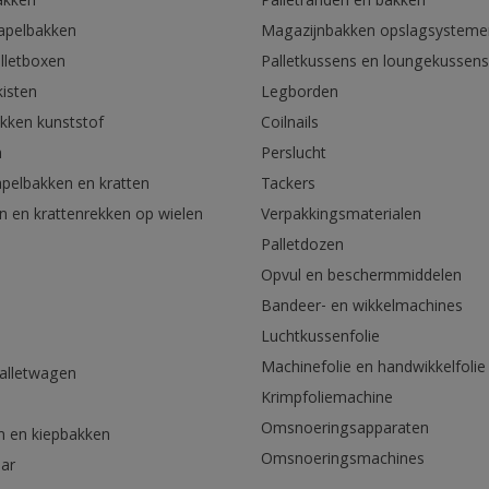
akken
Palletranden en bakken
tapelbakken
Magazijnbakken opslagsysteme
lletboxen
Palletkussens en loungekussens
kisten
Legborden
akken kunststof
Coilnails
n
Perslucht
apelbakken en kratten
Tackers
n en krattenrekken op wielen
Verpakkingsmaterialen
Palletdozen
Opvul en beschermmiddelen
Bandeer- en wikkelmachines
Luchtkussenfolie
Machinefolie en handwikkelfolie
palletwagen
Krimpfoliemachine
n
Omsnoeringsapparaten
n en kiepbakken
Omsnoeringsmachines
aar