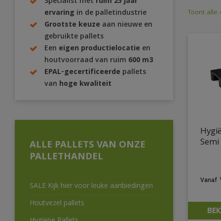
Specialist met
ruim 25 jaar
Toont alle 
ervaring
in de palletindustrie
Grootste keuze
aan nieuwe en
gebruikte pallets
Een
eigen productielocatie
en
houtvoorraad van ruim
600 m3
EPAL-gecertificeerde
pallets
van
hoge kwaliteit
Hygi
Semi 
ALLE PALLETS VAN ONZE
PALLETHANDEL
SALE Kijk hier voor leuke aanbiedingen
Houtvezel pallets
BEK