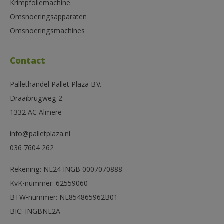
Krimpfoliemachine
Omsnoeringsapparaten
Omsnoeringsmachines
Contact
Pallethandel Pallet Plaza B.V.
Draaibrugweg 2
1332 AC Almere
info@palletplaza.nl
036 7604 262
Rekening: NL24 INGB 0007070888
KvK-nummer: 62559060
BTW-nummer: NL854865962B01
BIC: INGBNL2A