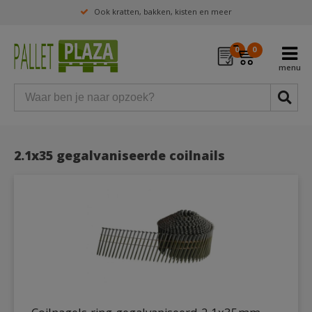
Ook kratten, bakken, kisten en meer
0
0
2.1x35 gegalvaniseerde coilnails