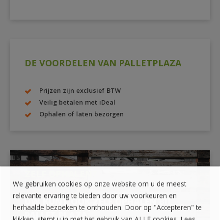
DE VOORDELEN VAN PALLETPLAZA
Prijzen zijn exclusief BTW
Veilig betalen met iDeal
Ophalen of laten bezorgen
ZELF OPHALEN?
We gebruiken cookies op onze website om u de meest
relevante ervaring te bieden door uw voorkeuren en
UW KUNT OOK ZELF OPHALEN BIJ
herhaalde bezoeken te onthouden. Door op "Accepteren" te
PALLET PLAZA