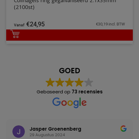
Coilnagels ring gegalvaniseerd 2.1x35mm
(2100st)
€
24,95
€
30,19
incl. BTW
DETAILS
GOED
Gebaseerd op
73 recensies
Jasper Groenenberg
29 Augustus 2024