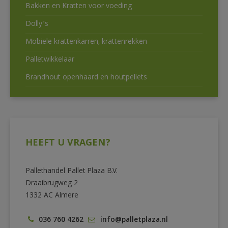
Bakken en Kratten voor voeding
Dolly’s
Mobiele krattenkarren, krattenrekken
Palletwikkelaar
Brandhout openhaard en houtpellets
HEEFT U VRAGEN?
Pallethandel Pallet Plaza B.V.
Draaibrugweg 2
1332 AC Almere
036 760 4262
info@palletplaza.nl