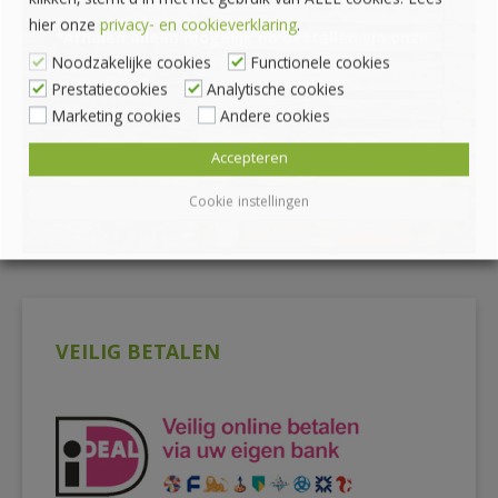
klikken, stemt u in met het gebruik van ALLE cookies. Lees
hier onze
privacy- en cookieverklaring
.
*Afhalen alleen mogelijk na bestellen via onze
Noodzakelijke cookies
Functionele cookies
webshop
Prestatiecookies
Analytische cookies
Marketing cookies
Andere cookies
Accepteren
Cookie instellingen
VEILIG BETALEN