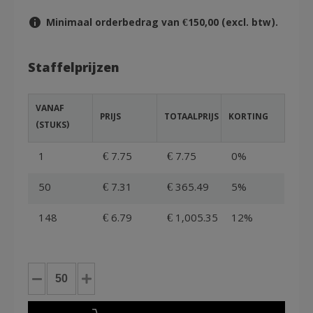
Minimaal orderbedrag van €150,00 (excl. btw).
Staffelprijzen
VANAF
PRIJS
TOTAALPRIJS
KORTING
(STUKS)
1
€ 7.75
€ 7.75
0%
50
€ 7.31
€ 365.49
5%
148
€ 6.79
€ 1,005.35
12%
Nestbare
Stapelbak
60x40x17cm