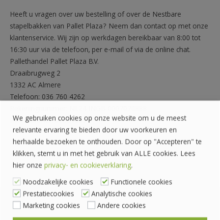
Heeft u vragen over uw bestelling of over de Nestbare
stapelbakken van Pallet Plaza? Neem dan contact op met onze
klantenservice. Wij zijn op werkdagen bereikbaar van 8:00 tot
16:30 uur via de telefoon, per e-mail of via de online chat.
Pallethandel Pallet Plaza B.V.
Draaibrugweg 2
1332 AC Almere
Telefoon: 036 760 4262
Rekeningnummer: NL24 INGB 0007070888
We gebruiken cookies op onze website om u de meest
KvK-nummer: 62559060
relevante ervaring te bieden door uw voorkeuren en
herhaalde bezoeken te onthouden. Door op "Accepteren" te
klikken, stemt u in met het gebruik van ALLE cookies. Lees
hier onze
privacy- en cookieverklaring
.
Noodzakelijke cookies
Functionele cookies
Prestatiecookies
Analytische cookies
Marketing cookies
Andere cookies