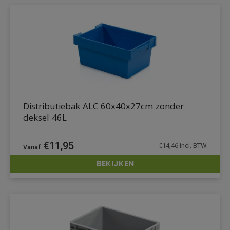
Distributiebak ALC 60x40x27cm zonder
deksel 46L
€
11,95
€
14,46
incl. BTW
BEKIJKEN
DETAILS