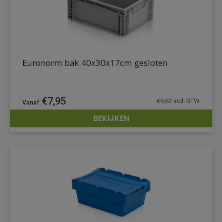
Euronorm bak 40x30x17cm gesloten
€
7,95
€
9,62
incl. BTW
BEKIJKEN
DETAILS