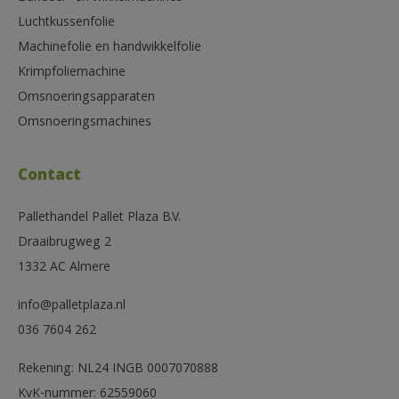
Luchtkussenfolie
Machinefolie en handwikkelfolie
Krimpfoliemachine
Omsnoeringsapparaten
Omsnoeringsmachines
Contact
Pallethandel Pallet Plaza B.V.
Draaibrugweg 2
1332 AC Almere
info@palletplaza.nl
036 7604 262
Rekening: NL24 INGB 0007070888
KvK-nummer: 62559060