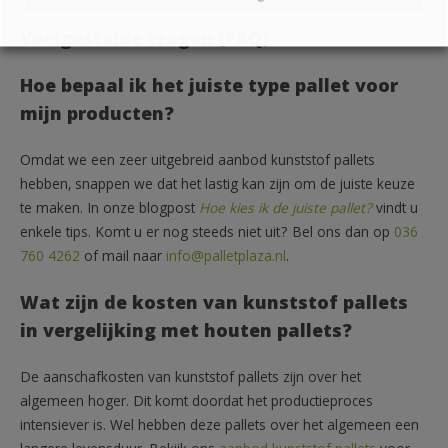
Veelgestelde vragen (FAQ)
Hoe bepaal ik het juiste type pallet voor
mijn producten?
Omdat we een zeer uitgebreid aanbod kunststof pallets
hebben, snappen we dat het lastig kan zijn om de juiste keuze
te maken. In onze blogpost
Hoe kies ik de juiste pallet?
vindt u
enkele tips. Komt u er nog steeds niet uit? Bel ons dan op
036
760 4262
of mail naar
info@palletplaza.nl
.
Wat zijn de kosten van kunststof pallets
in vergelijking met houten pallets?
De aanschafkosten van kunststof pallets zijn over het
algemeen hoger. Dit komt doordat het productieproces
intensiever is. Wel hebben deze pallets over het algemeen een