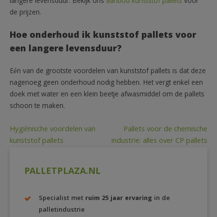
langere levensduur. Bekijk ons
aanbod kunststof pallets
voor
de prijzen.
Hoe onderhoud ik kunststof pallets voor
een langere levensduur?
Eén van de grootste voordelen van kunststof pallets is dat deze
nagenoeg geen onderhoud nodig hebben. Het vergt enkel een
doek met water en een klein beetje afwasmiddel om de pallets
schoon te maken.
Bericht
Hygiënische voordelen van
Pallets voor de chemische
kunststof pallets
industrie: alles over CP pallets
navigatie
PALLETPLAZA.NL
Specialist met
ruim 25 jaar ervaring
in de
palletindustrie