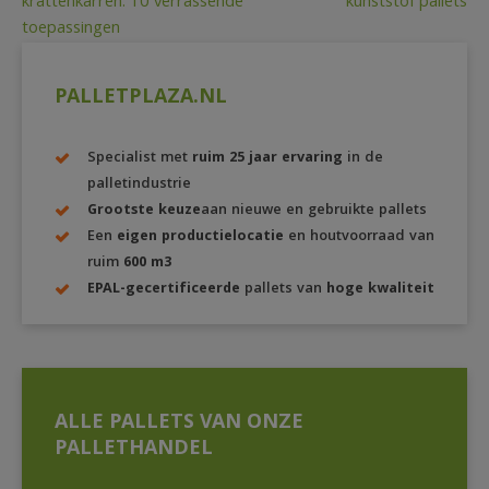
krattenkarren: 10 verrassende
kunststof pallets
navigatie
toepassingen
PALLETPLAZA.NL
Specialist met
ruim 25 jaar ervaring
in de
palletindustrie
Grootste keuze
aan nieuwe en gebruikte pallets
Een
eigen productielocatie
en houtvoorraad van
ruim
600 m3
EPAL-gecertificeerde
pallets van
hoge kwaliteit
ALLE PALLETS VAN ONZE
PALLETHANDEL