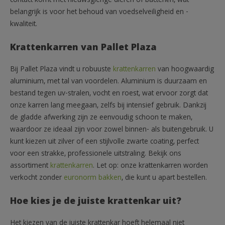
contact komt met nieuwsgierige dieren of bacteriën, wat
belangrijk is voor het behoud van voedselveiligheid en -
kwaliteit.
Krattenkarren van Pallet Plaza
Bij Pallet Plaza vindt u robuuste
krattenkarren
van hoogwaardig
aluminium, met tal van voordelen. Aluminium is duurzaam en
bestand tegen uv-stralen, vocht en roest, wat ervoor zorgt dat
onze karren lang meegaan, zelfs bij intensief gebruik. Dankzij
de gladde afwerking zijn ze eenvoudig schoon te maken,
waardoor ze ideaal zijn voor zowel binnen- als buitengebruik. U
kunt kiezen uit zilver of een stijlvolle zwarte coating, perfect
voor een strakke, professionele uitstraling. Bekijk ons
assortiment
krattenkarren
. Let op: onze krattenkarren worden
verkocht zonder
euronorm bakken
, die kunt u apart bestellen.
Hoe kies je de juiste krattenkar uit?
Het kiezen van de juiste krattenkar hoeft helemaal niet