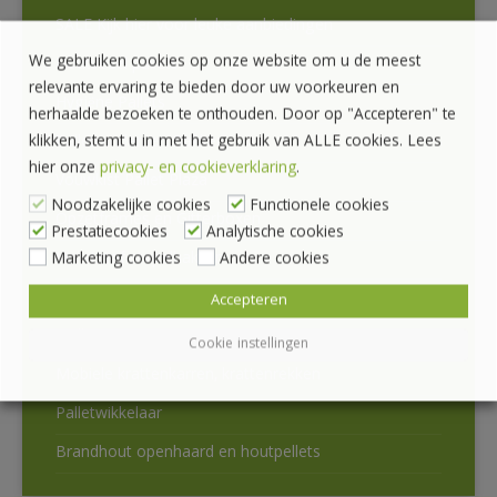
SALE Kijk hier voor leuke aanbiedingen
We gebruiken cookies op onze website om u de meest
Houtvezel pallets
relevante ervaring te bieden door uw voorkeuren en
Hygiëne Pallets
herhaalde bezoeken te onthouden. Door op "Accepteren" te
klikken, stemt u in met het gebruik van ALLE cookies. Lees
Palletranden en Bakken
hier onze
privacy- en cookieverklaring
.
Vouwkist Pallet Plaza
Noodzakelijke cookies
Functionele cookies
Opzetframes en Gitterboxen
Prestatiecookies
Analytische cookies
Kunststof stapelbakken
Marketing cookies
Andere cookies
Bakken en Kratten voor voeding
Accepteren
Dolly’s
Cookie instellingen
Mobiele krattenkarren, krattenrekken
Palletwikkelaar
Brandhout openhaard en houtpellets