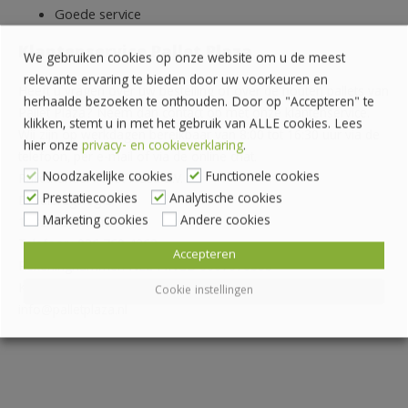
Goede service
Klantenservice Pallet Plaza
We gebruiken cookies op onze website om u de meest
relevante ervaring te bieden door uw voorkeuren en
Heeft u vragen over uw bestelling of over de houten pallets van
herhaalde bezoeken te onthouden. Door op "Accepteren" te
Pallet Plaza? Neem dan contact op met onze klantenservice.
klikken, stemt u in met het gebruik van ALLE cookies. Lees
Wij zijn op werkdagen bereikbaar van 8:00 tot 16:30 uur via de
hier onze
privacy- en cookieverklaring
.
telefoon, per e-mail of via de online chat.
Noodzakelijke cookies
Functionele cookies
Pallethandel Pallet Plaza B.V.
Prestatiecookies
Analytische cookies
Draaibrugweg 2
Marketing cookies
Andere cookies
1332 AC Almere
Telefoon: 036 760 4262
Accepteren
Rekeningnummer: NL24 INGB 0007070888
KvK-nummer: 62559060
Cookie instellingen
info@palletplaza.nl