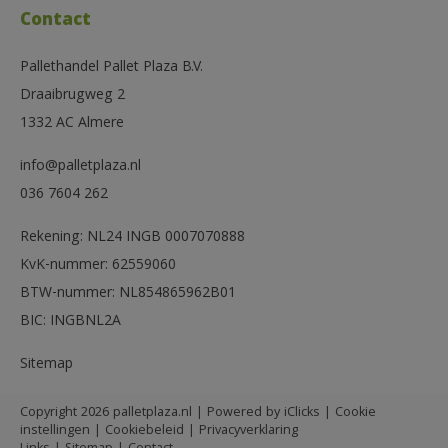
Contact
Pallethandel Pallet Plaza B.V.
Draaibrugweg 2
1332 AC Almere
info@palletplaza.nl
036 7604 262
Rekening: NL24 INGB 0007070888
KvK-nummer: 62559060
BTW-nummer: NL854865962B01
BIC: INGBNL2A
Sitemap
Copyright 2026 palletplaza.nl | Powered by
iClicks
|
Cookie
instellingen
|
Cookiebeleid
|
Privacyverklaring