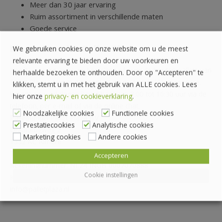
Meer dan 30 jaar ervaring
Ruim assortiment in verschillende maten
Goede service
Klantenservice Pallet Plaza
We gebruiken cookies op onze website om u de meest
relevante ervaring te bieden door uw voorkeuren en
Heeft u vragen over uw bestelling of over de houten pallets van
herhaalde bezoeken te onthouden. Door op "Accepteren" te
Pallet Plaza? Neem dan contact op met onze klantenservice.
klikken, stemt u in met het gebruik van ALLE cookies. Lees
Wij zijn op werkdagen bereikbaar van 8:00 tot 16:30 uur via de
hier onze
privacy- en cookieverklaring
.
telefoon, per e-mail of via de online chat.
Noodzakelijke cookies
Functionele cookies
Pallethandel Pallet Plaza B.V.
Prestatiecookies
Analytische cookies
Draaibrugweg 2
Marketing cookies
Andere cookies
1332 AC Almere
Telefoon: 036 760 4262
Accepteren
Rekeningnummer: NL24 INGB 0007070888
Cookie instellingen
KvK-nummer: 62559060
info@palletplaza.nl