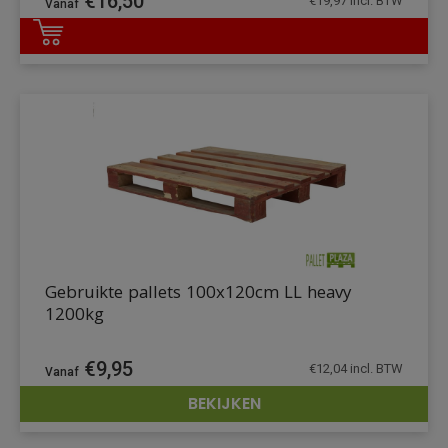
€
16,50
€
19,97
incl. BTW
DETAILS
Gebruikte pallets 100x120cm LL heavy
1200kg
€
9,95
€
12,04
incl. BTW
BEKIJKEN
DETAILS