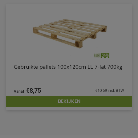
Gebruikte pallets 100x120cm LL 7-lat 700kg
€
8,75
€
10,59
incl. BTW
BEKIJKEN
DETAILS