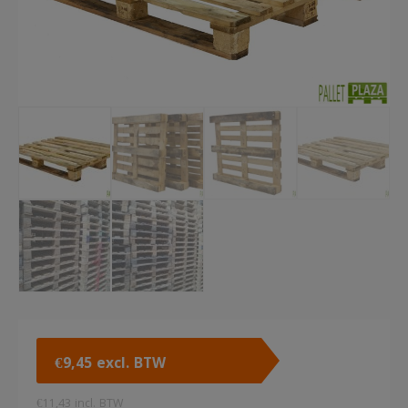
€
9,45
excl. BTW
€
11,43
incl. BTW