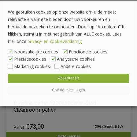
We gebruiken cookies op onze website om u de meest
Gerelateerde producten
relevante ervaring te bieden door uw voorkeuren en
herhaalde bezoeken te onthouden. Door op "Accepteren" te
klikken, stemt u in met het gebruik van ALLE cookies. Lees
hier onze
privacy- en cookieverklaring
.
Noodzakelijke cookies
Functionele cookies
Prestatiecookies
Analytische cookies
Marketing cookies
Andere cookies
Accepteren
Cookie instellingen
Hygiëne pallet 1200x800mm Glad
Cleanroom pallet
€
78,00
€
94,38
incl. BTW