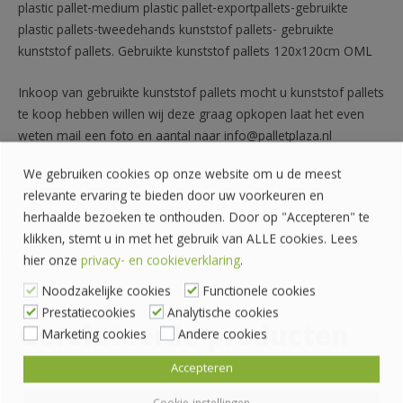
plastic pallet-medium plastic pallet-exportpallets-gebruikte
plastic pallets-tweedehands kunststof pallets- gebruikte
kunststof pallets. Gebruikte kunststof pallets 120x120cm OML
Inkoop van gebruikte kunststof pallets mocht u kunststof pallets
te koop hebben willen wij deze graag opkopen laat het even
weten mail een foto en aantal naar info@palletplaza.nl
We gebruiken cookies op onze website om u de meest
relevante ervaring te bieden door uw voorkeuren en
herhaalde bezoeken te onthouden. Door op "Accepteren" te
klikken, stemt u in met het gebruik van ALLE cookies. Lees
hier onze
privacy- en cookieverklaring
.
Noodzakelijke cookies
Functionele cookies
Prestatiecookies
Analytische cookies
Gerelateerde producten
Marketing cookies
Andere cookies
Accepteren