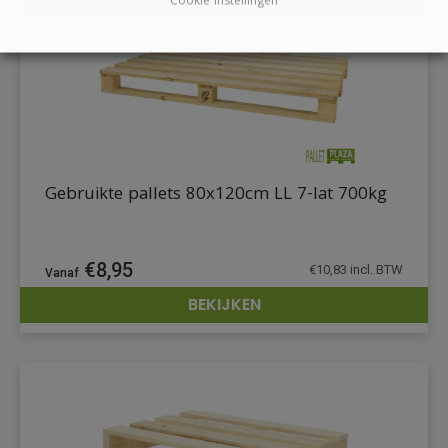
Cookie instellingen
Gebruikte pallets 80x120cm LL 7-lat 700kg
€
8,95
€
10,83
incl. BTW
BEKIJKEN
DETAILS