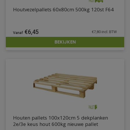
Houtvezelpallets 60x80cm 500kg 120st F64
€
6,45
€
7,80
incl. BTW
BEKIJKEN
DETAILS
Houten pallets 100x120cm 5 dekplanken
2e/3e keus hout 600kg nieuwe pallet