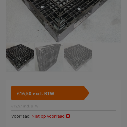
€
16,50
excl. BTW
€
19,97
incl. BTW
Voorraad:
Niet op voorraad