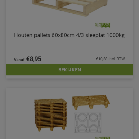
Houten pallets 60x80cm 4/3 sleeplat 1000kg
€
8,95
€
10,83
incl. BTW
BEKIJKEN
DETAILS