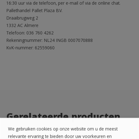
16:30 uur via de telefoon, per e-mail of via de online chat.
Pallethandel Pallet Plaza B.V.
Draaibrugweg 2
1332 AC Almere
Telefoon: 036 760 4262
Rekeningnummer: NL24 INGB 0007070888
KvK-nummer: 62559060
Gerelateerde producten
We gebruiken cookies op onze website om u de meest
relevante ervaring te bieden door uw voorkeuren en