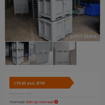
€
79,95
excl. BTW
€
96,74
incl. BTW
Voorraad:
Niet op voorraad