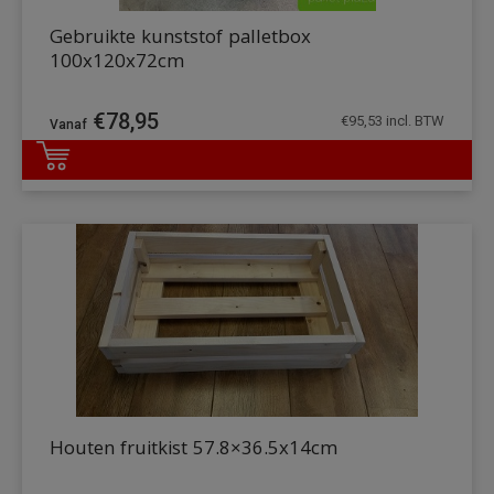
Gebruikte kunststof palletbox
100x120x72cm
€
78,95
€
95,53
incl. BTW
DETAILS
Houten fruitkist 57.8×36.5x14cm