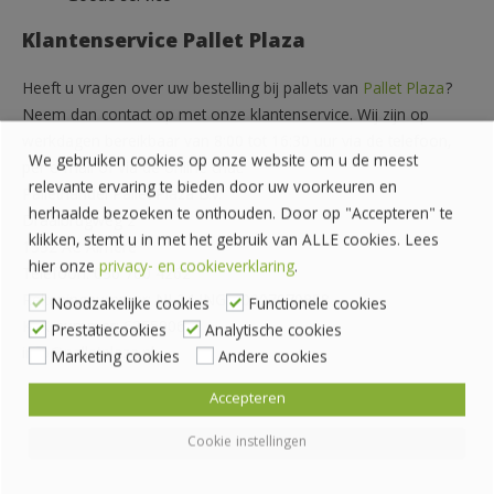
Klantenservice Pallet Plaza
Heeft u vragen over uw bestelling bij pallets van
Pallet Plaza
?
Neem dan contact op met onze klantenservice. Wij zijn op
werkdagen bereikbaar van 8:00 tot 16:30 uur via de telefoon,
We gebruiken cookies op onze website om u de meest
per e-mail of via de online chat.
relevante ervaring te bieden door uw voorkeuren en
Pallethandel Pallet Plaza B.V.
herhaalde bezoeken te onthouden. Door op "Accepteren" te
Draaibrugweg 2
klikken, stemt u in met het gebruik van ALLE cookies. Lees
1332 AC Almere
hier onze
privacy- en cookieverklaring
.
Telefoon: 036 760 4262
Rekeningnummer: NL24 INGB 0007070888
Noodzakelijke cookies
Functionele cookies
KvK-nummer: 62559060
Prestatiecookies
Analytische cookies
info@palletplaza.nl
Marketing cookies
Andere cookies
Accepteren
Cookie instellingen