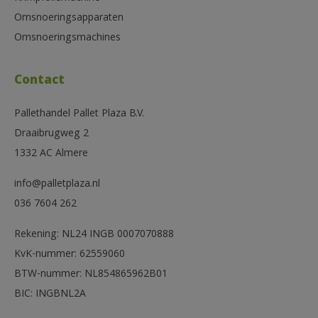
Omsnoeringsapparaten
Omsnoeringsmachines
Contact
Pallethandel Pallet Plaza B.V.
Draaibrugweg 2
1332 AC Almere
info@palletplaza.nl
036 7604 262
Rekening: NL24 INGB 0007070888
KvK-nummer: 62559060
BTW-nummer: NL854865962B01
BIC: INGBNL2A