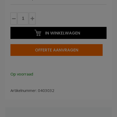
Coilnagels
ring
RVS
IN WINKELWAGEN
2.3x55mm
(5250st)
plastic
OFFERTE AANVRAGEN
gebonden
aantal
Op voorraad
Artikelnummer:
0403032