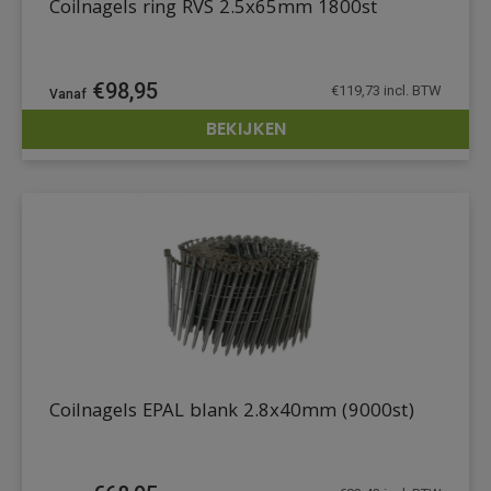
Coilnagels ring RVS 2.5x65mm 1800st
€
98,95
€
119,73
incl. BTW
BEKIJKEN
DETAILS
Coilnagels EPAL blank 2.8x40mm (9000st)