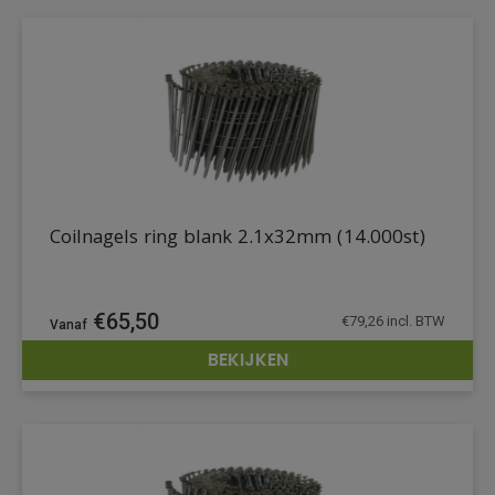
Coilnagels ring blank 2.1x32mm (14.000st)
€
65,50
€
79,26
incl. BTW
BEKIJKEN
DETAILS