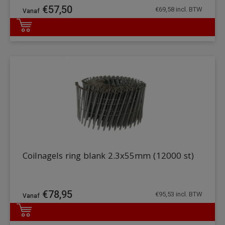
€
57,50
€
69,58
incl. BTW
DETAILS
Coilnagels ring blank 2.3x55mm (12000 st)
€
78,95
€
95,53
incl. BTW
DETAILS