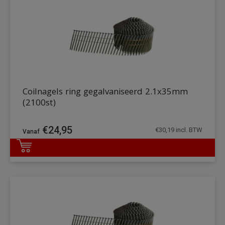
Coilnagels ring gegalvaniseerd 2.1x35mm
(2100st)
€
24,95
€
30,19
incl. BTW
DETAILS