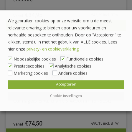
€
34,95
€
42,29
incl. BTW
We gebruiken cookies op onze website om u de meest
BEKIJKEN
relevante ervaring te bieden door uw voorkeuren en
DETAILS
herhaalde bezoeken te onthouden. Door op "Accepteren" te
klikken, stemt u in met het gebruik van ALLE cookies. Lees
hier onze
privacy- en cookieverklaring
.
Noodzakelijke cookies
Functionele cookies
Prestatiecookies
Analytische cookies
Marketing cookies
Andere cookies
Accepteren
Cookie instellingen
Coilnagels EPAL blank 3.4x90mm (3150st)
€
74,50
€
90,15
incl. BTW