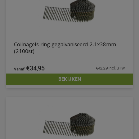
Coilnagels ring gegalvaniseerd 2.1x38mm
(2100st)
€
34,95
€
42,29
incl. BTW
BEKIJKEN
DETAILS