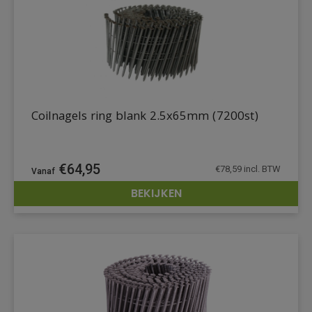
Coilnagels ring blank 2.5x65mm (7200st)
€
64,95
€
78,59
incl. BTW
BEKIJKEN
DETAILS