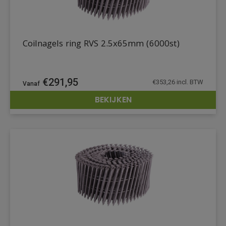
Coilnagels ring RVS 2.5x65mm (6000st)
€
291,95
€
353,26
incl. BTW
BEKIJKEN
DETAILS