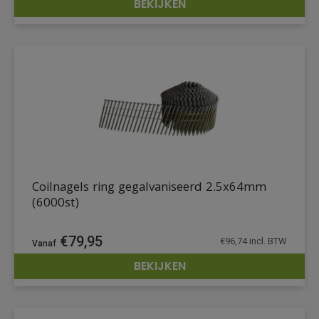
BEKIJKEN
DETAILS
Coilnagels ring gegalvaniseerd 2.5x64mm
(6000st)
€
79,95
€
96,74
incl. BTW
BEKIJKEN
DETAILS