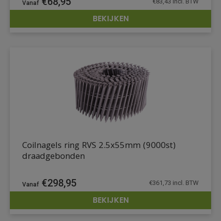
€
68,95
€
83,43
incl. BTW
BEKIJKEN
DETAILS
Coilnagels ring RVS 2.5x55mm (9000st)
draadgebonden
€
298,95
€
361,73
incl. BTW
BEKIJKEN
DETAILS