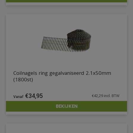
DETAILS
Coilnagels ring gegalvaniseerd 2.1x50mm
(1800st)
€
34,95
€
42,29
incl. BTW
BEKIJKEN
DETAILS