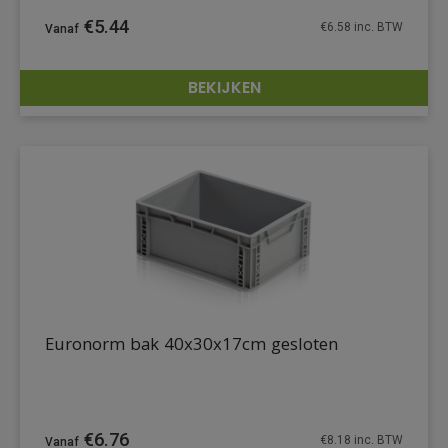
€
5.44
€
6.58
inc. BTW
BEKIJKEN
DETAILS
Euronorm bak 40x30x17cm gesloten
€
6.76
€
8.18
inc. BTW