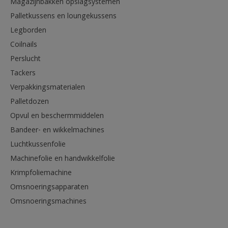
Magazijnbakken opslagsystemen
Palletkussens en loungekussens
Legborden
Coilnails
Perslucht
Tackers
Verpakkingsmaterialen
Palletdozen
Opvul en beschermmiddelen
Bandeer- en wikkelmachines
Luchtkussenfolie
Machinefolie en handwikkelfolie
Krimpfoliemachine
Omsnoeringsapparaten
Omsnoeringsmachines