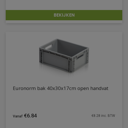
BEKIJKEN
DETAILS
Euronorm bak 40x30x17cm open handvat
€
6.84
€
8.28
inc. BTW