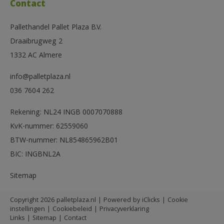
Contact
Pallethandel Pallet Plaza B.V.
Draaibrugweg 2
1332 AC Almere
info@palletplaza.nl
036 7604 262
Rekening: NL24 INGB 0007070888
KvK-nummer: 62559060
BTW-nummer: NL854865962B01
BIC: INGBNL2A
Sitemap
Copyright 2026 palletplaza.nl | Powered by
iClicks
|
Cookie
instellingen
|
Cookiebeleid
|
Privacyverklaring
Links
|
Sitemap
|
Contact