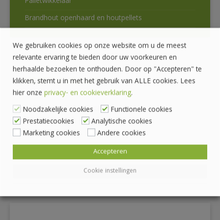
Palletwikkelaar
Brandhout openhaard en houtpellets
We gebruiken cookies op onze website om u de meest
relevante ervaring te bieden door uw voorkeuren en
herhaalde bezoeken te onthouden. Door op "Accepteren" te
HEEFT U VRAGEN?
klikken, stemt u in met het gebruik van ALLE cookies. Lees
hier onze
privacy- en cookieverklaring
.
Pallethandel Pallet Plaza B.V.
Noodzakelijke cookies
Functionele cookies
Draaibrugweg 2
Prestatiecookies
Analytische cookies
1332 AC Almere
Marketing cookies
Andere cookies
Accepteren
036 760 4262
info@palletplaza.nl
Cookie instellingen