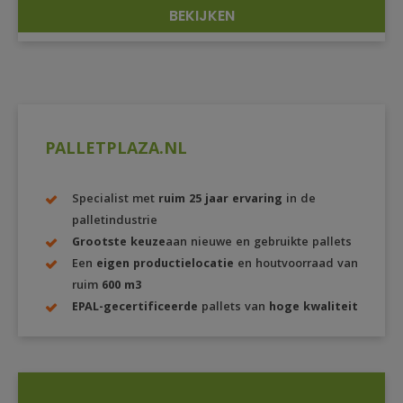
BEKIJKEN
DETAILS
PALLETPLAZA.NL
Specialist met
ruim 25 jaar ervaring
in de
palletindustrie
Grootste keuze
aan nieuwe en gebruikte pallets
Een
eigen productielocatie
en houtvoorraad van
ruim
600 m3
EPAL-gecertificeerde
pallets van
hoge kwaliteit