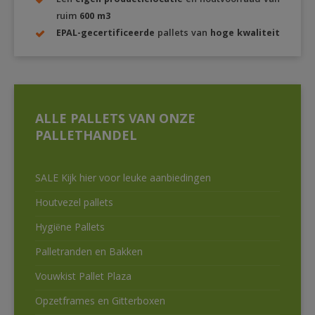
Een
eigen productielocatie
en houtvoorraad van
ruim
600 m3
EPAL-gecertificeerde
pallets van
hoge kwaliteit
ALLE PALLETS VAN ONZE
PALLETHANDEL
SALE Kijk hier voor leuke aanbiedingen
Houtvezel pallets
Hygiëne Pallets
Palletranden en Bakken
Vouwkist Pallet Plaza
Opzetframes en Gitterboxen