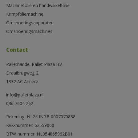
Machinefolie en handwikkelfolie
Krimpfoliemachine
Omsnoeringsapparaten
Omsnoeringsmachines
Contact
Pallethandel Pallet Plaza B.V.
Draaibrugweg 2
1332 AC Almere
info@palletplaza.nl
036 7604 262
Rekening: NL24 INGB 0007070888
KvK-nummer: 62559060
BTW-nummer: NL854865962B01