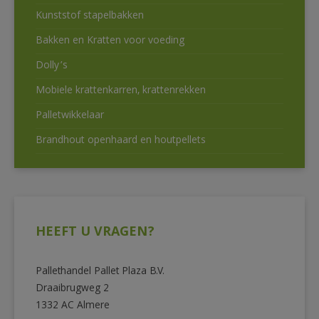
Kunststof stapelbakken
Bakken en Kratten voor voeding
Dolly’s
Mobiele krattenkarren, krattenrekken
Palletwikkelaar
Brandhout openhaard en houtpellets
HEEFT U VRAGEN?
Pallethandel Pallet Plaza B.V.
Draaibrugweg 2
1332 AC Almere