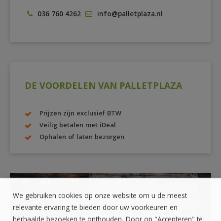
036 760 4262
info@palletplaza.nl
DE VOORDELEN VAN PALLETPLAZA
Prijzen zijn exclusief BTW
Veilig betalen met iDeal
Ophalen of laten bezorgen
We gebruiken cookies op onze website om u de meest
ZELF OPHALEN?
relevante ervaring te bieden door uw voorkeuren en
herhaalde bezoeken te onthouden. Door op "Accepteren" te