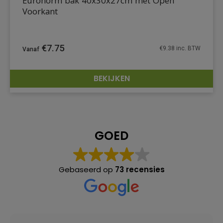
Euronorm bak 40x30x27cm met Open
Voorkant
€
7.75
€
9.38
inc. BTW
BEKIJKEN
DETAILS
GOED
Gebaseerd op
73 recensies