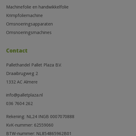
Machinefolie en handwikkelfolie
Krimpfoliemachine
Omsnoeringsapparaten
Omsnoeringsmachines
Contact
Pallethandel Pallet Plaza B.V.
Draaibrugweg 2
1332 AC Almere
info@palletplaza.nl
036 7604 262
Rekening: NL24 INGB 0007070888
KvK-nummer: 62559060
BTW-nummer: NL854865962B01