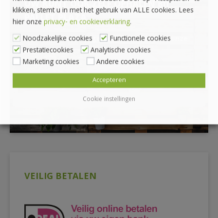
UW KUNT OOK ZELF OPHALEN BIJ
klikken, stemt u in met het gebruik van ALLE cookies. Lees
PALLET PLAZA
hier onze
privacy- en cookieverklaring
.
Noodzakelijke cookies
Functionele cookies
*Afhalen alleen mogelijk na bestellen via onze
Prestatiecookies
Analytische cookies
webshop
Marketing cookies
Andere cookies
Accepteren
Cookie instellingen
VEILIG BETALEN