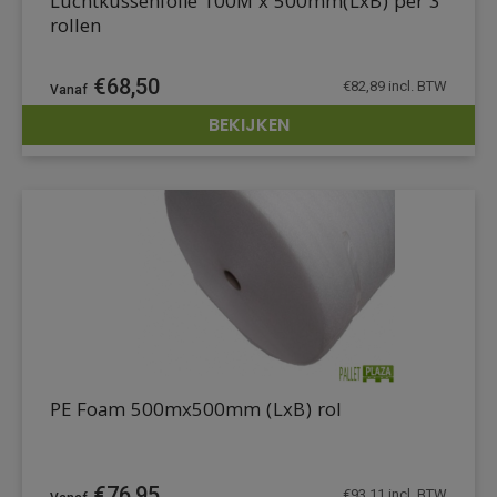
Luchtkussenfolie 100M x 500mm(LxB) per 3
rollen
€
68,50
€
82,89
incl. BTW
BEKIJKEN
DETAILS
PE Foam 500mx500mm (LxB) rol
€
76,95
€
93,11
incl. BTW