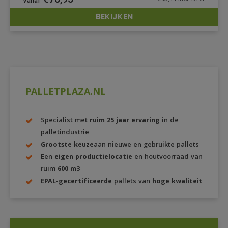
BEKIJKEN
DETAILS
PALLETPLAZA.NL
Specialist met
ruim 25 jaar ervaring
in de
palletindustrie
Grootste keuze
aan nieuwe en gebruikte pallets
Een
eigen productielocatie
en houtvoorraad van
ruim
600 m3
EPAL-gecertificeerde
pallets van
hoge kwaliteit