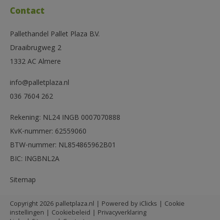
Contact
Pallethandel Pallet Plaza B.V.
Draaibrugweg 2
1332 AC Almere
info@palletplaza.nl
036 7604 262
Rekening: NL24 INGB 0007070888
KvK-nummer: 62559060
BTW-nummer: NL854865962B01
BIC: INGBNL2A
Sitemap
Copyright 2026 palletplaza.nl | Powered by
iClicks
|
Cookie
instellingen
|
Cookiebeleid
|
Privacyverklaring