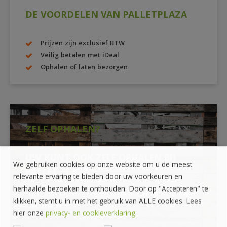
DE VOORDELEN VAN PALLETPLAZA
Prijzen zijn exclusief BTW
Veilig betalen met iDeal
Ophalen of laten bezorgen
ZELF OPHALEN?
UW KUNT OOK ZELF OPHALEN BIJ
We gebruiken cookies op onze website om u de meest
PALLET PLAZA
relevante ervaring te bieden door uw voorkeuren en
herhaalde bezoeken te onthouden. Door op "Accepteren" te
*Afhalen alleen mogelijk na bestellen via onze
klikken, stemt u in met het gebruik van ALLE cookies. Lees
webshop
hier onze
privacy- en cookieverklaring
.