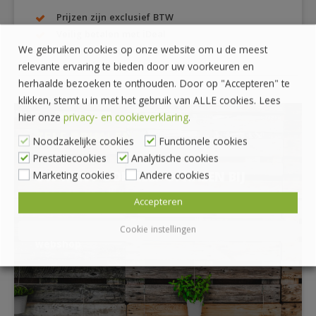
Prijzen zijn exclusief BTW
Veilig betalen met iDeal
We gebruiken cookies op onze website om u de meest
Ophalen of laten bezorgen
relevante ervaring te bieden door uw voorkeuren en
herhaalde bezoeken te onthouden. Door op "Accepteren" te
klikken, stemt u in met het gebruik van ALLE cookies. Lees
hier onze
privacy- en cookieverklaring
.
ZELF OPHALEN?
Noodzakelijke cookies
Functionele cookies
Prestatiecookies
Analytische cookies
Marketing cookies
Andere cookies
UW KUNT OOK ZELF OPHALEN BIJ
PALLET PLAZA
Accepteren
*Afhalen alleen mogelijk na bestellen via onze
Cookie instellingen
webshop