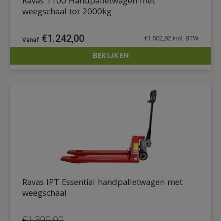
Ravas 1100 Handpalletwagen met
weegschaal tot 2000kg
€
1.242,00
€
1.502,82
incl. BTW
BEKIJKEN
DETAILS
Ravas IPT Essential handpalletwagen met
weegschaal
€
1.399,00