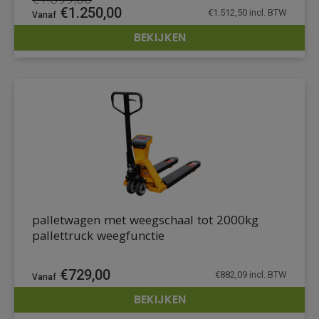
Oorspronkelijke
Huidige
€
1.250,00
€
1.512,50
incl. BTW
prijs
prijs
BEKIJKEN
was:
is:
DETAILS
€1.399,00.
€1.250,00.
palletwagen met weegschaal tot 2000kg
pallettruck weegfunctie
€
729,00
€
882,09
incl. BTW
BEKIJKEN
DETAILS