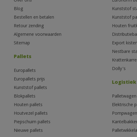
Over ons
Euronorm b
Blog
Kunststof s
Bestellen en betalen
Kunststof pa
Retour zending
Houten fruit
Algemene voorwaarden
Distributieb
Sitemap
Export kiste
Nestbare st
Pallets
Krattenkarre
Dolly’s
Europallets
Europallets prijs
Logistiek
Kunststof pallets
Blokpallets
Palletwagen
Houten pallets
Elektrische 
Houtvezel pallets
Pompwage
Piepschuim pallets
Kantelbakke
Nieuwe pallets
Palletwikkel