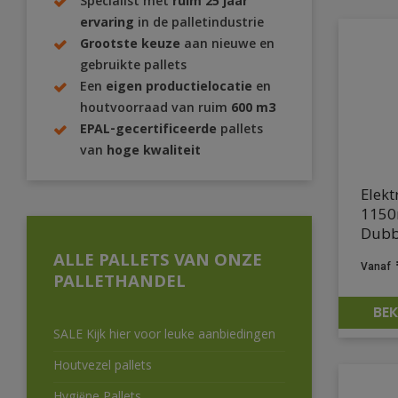
Specialist met
ruim 25 jaar
ervaring
in de palletindustrie
Grootste keuze
aan nieuwe en
gebruikte pallets
Een
eigen productielocatie
en
houtvoorraad van ruim
600 m3
EPAL-gecertificeerde
pallets
van
hoge kwaliteit
Elekt
1150
Dubb
ALLE PALLETS VAN ONZE
PALLETHANDEL
BEK
SALE Kijk hier voor leuke aanbiedingen
Houtvezel pallets