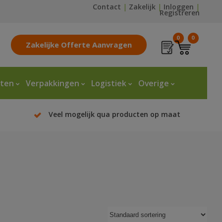
Contact
|
Zakelijk
|
Inloggen
|
Registreren
0
0
Zakelijke Offerte Aanvragen
tten
Verpakkingen
Logistiek
Overige
Veel mogelijk qua producten op maat