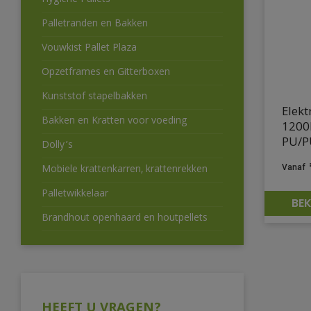
Hygiëne Pallets
Palletranden en Bakken
Vouwkist Pallet Plaza
Opzetframes en Gitterboxen
Kunststof stapelbakken
Elekt
Bakken en Kratten voor voeding
1200
PU/P
Dolly’s
Mobiele krattenkarren, krattenrekken
Palletwikkelaar
BEK
Brandhout openhaard en houtpellets
HEEFT U VRAGEN?