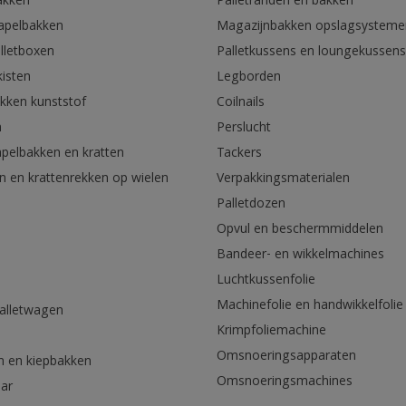
akken
Palletranden en bakken
tapelbakken
Magazijnbakken opslagsysteme
lletboxen
Palletkussens en loungekussens
kisten
Legborden
akken kunststof
Coilnails
n
Perslucht
apelbakken en kratten
Tackers
n en krattenrekken op wielen
Verpakkingsmaterialen
Palletdozen
Opvul en beschermmiddelen
Bandeer- en wikkelmachines
Luchtkussenfolie
Machinefolie en handwikkelfolie
palletwagen
Krimpfoliemachine
n
Omsnoeringsapparaten
n en kiepbakken
Omsnoeringsmachines
aar