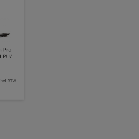
n Pro
 PU/
incl. BTW