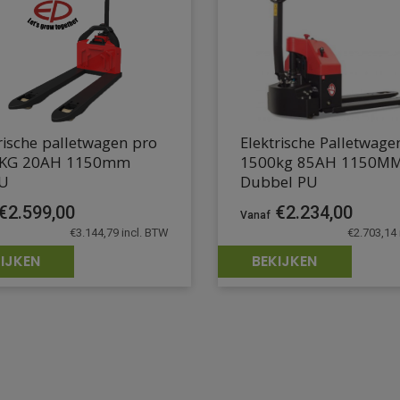
rische palletwagen pro
Elektrische Palletwage
KG 20AH 1150mm
1500kg 85AH 1150MM
U
Dubbel PU
€
2.599,00
€
2.234,00
€
3.144,79
incl. BTW
€
2.703,14
IJKEN
BEKIJKEN