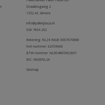
Pallethandel Pallet Plaza B.V.
n
Draaibrugweg 2
1332 AC Almere
info@palletplaza.nl
036 7604 262
Rekening: NL24 INGB 0007070888
KvK-nummer: 62559060
BTW-nummer: NL854865962B01
BIC: INGBNL2A
Sitemap