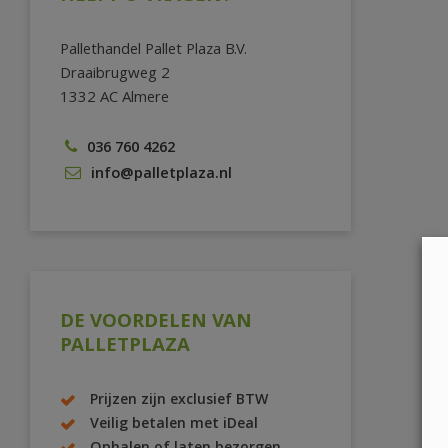
Pallethandel Pallet Plaza B.V.
Draaibrugweg 2
1332 AC Almere
036 760 4262
info@palletplaza.nl
DE VOORDELEN VAN
PALLETPLAZA
Prijzen zijn exclusief BTW
Veilig betalen met iDeal