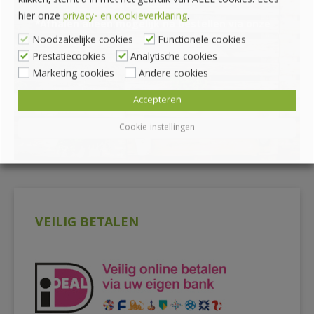
klikken, stemt u in met het gebruik van ALLE cookies. Lees
hier onze
privacy- en cookieverklaring
.
*Afhalen alleen mogelijk na bestellen via onze
Noodzakelijke cookies
Functionele cookies
webshop
Prestatiecookies
Analytische cookies
Marketing cookies
Andere cookies
Accepteren
Cookie instellingen
VEILIG BETALEN