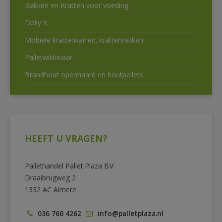
Bakken en Kratten voor voeding
Dolly’s
Mobiele krattenkarren, krattenrekken
Palletwikkelaar
Brandhout openhaard en houtpellets
HEEFT U VRAGEN?
Pallethandel Pallet Plaza B.V.
Draaibrugweg 2
1332 AC Almere
036 760 4262
info@palletplaza.nl