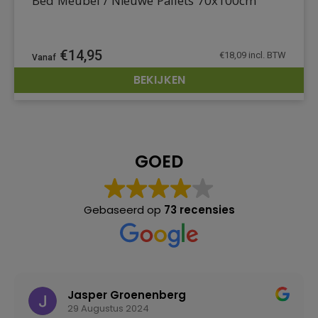
Bed Meubel / Nieuwe Pallets 70x100cm
€
14,95
€
18,09
incl. BTW
BEKIJKEN
DETAILS
GOED
Gebaseerd op
73 recensies
Jasper Groenenberg
29 Augustus 2024