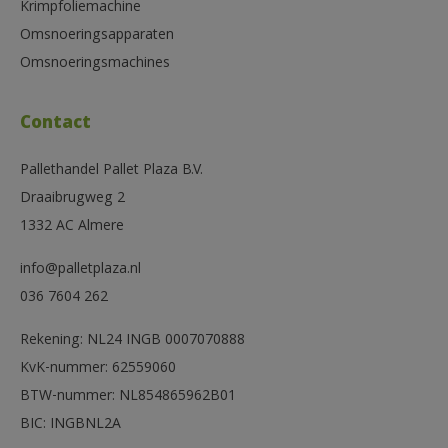
Krimpfoliemachine
Omsnoeringsapparaten
Omsnoeringsmachines
Contact
Pallethandel Pallet Plaza B.V.
Draaibrugweg 2
1332 AC Almere
info@palletplaza.nl
036 7604 262
Rekening: NL24 INGB 0007070888
KvK-nummer: 62559060
BTW-nummer: NL854865962B01
BIC: INGBNL2A