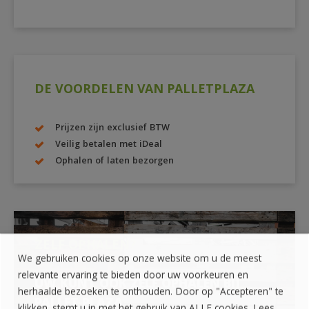
DE VOORDELEN VAN PALLETPLAZA
Prijzen zijn exclusief BTW
Veilig betalen met iDeal
Ophalen of laten bezorgen
ZELF OPHALEN?
We gebruiken cookies op onze website om u de meest
relevante ervaring te bieden door uw voorkeuren en
UW KUNT OOK ZELF OPHALEN BIJ
herhaalde bezoeken te onthouden. Door op "Accepteren" te
PALLET PLAZA