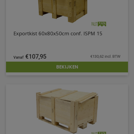
Exportkist 60x80x50cm conf. ISPM 15
€
107,95
€
130,62
incl. BTW
BEKIJKEN
DETAILS