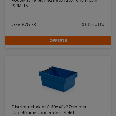
Vouwkist Pallet Plaza 80x120x104cm conf.
ISPM 15
€
75.73
€
91.63
inc. BTW
OFFERTE
DETAILS
Distributiebak ALC 60x40x27cm met
stapelframe zonder deksel 46L