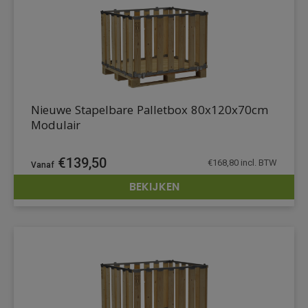
Nieuwe Stapelbare Palletbox 80x120x70cm
Modulair
€
139,50
€
168,80
incl. BTW
BEKIJKEN
DETAILS