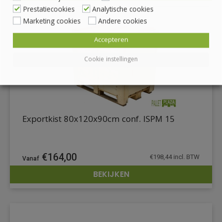
Prestatiecookies
Analytische cookies
Marketing cookies
Andere cookies
Accepteren
Cookie instellingen
Exportkist 80x120x90cm conf. ISPM 15
€
164,00
€
198,44
incl. BTW
BEKIJKEN
DETAILS