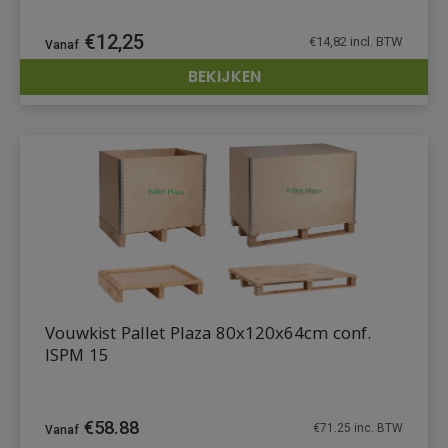
€
12,25
€
14,82
incl. BTW
BEKIJKEN
DETAILS
Vouwkist Pallet Plaza 80x120x64cm conf.
ISPM 15
€
58.88
€
71.25
inc. BTW