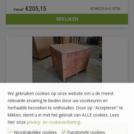
€
205,15
€
248,23
incl. BTW
BEKIJKEN
DETAILS
We gebruiken cookies op onze website om u de meest
Gebruikte multiplex kist 110x110x90cm
relevante ervaring te bieden door uw voorkeuren en
herhaalde bezoeken te onthouden. Door op "Accepteren" te
klikken, stemt u in met het gebruik van ALLE cookies. Lees
€
19,95
€
24,14
incl. BTW
hier onze
privacy- en cookieverklaring
.
BEKIJKEN
Noodzakelijke cookies
Functionele cookies
DETAILS