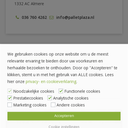
1332 AC Almere
036 760 4262
info@palletplaza.nl
We gebruiken cookies op onze website om u de meest
DE VOORDELEN VAN PALLETPLAZA
relevante ervaring te bieden door uw voorkeuren en
herhaalde bezoeken te onthouden. Door op "Accepteren" te
klikken, stemt u in met het gebruik van ALLE cookies. Lees
Prijzen zijn exclusief BTW
hier onze
privacy- en cookieverklaring
.
Veilig betalen met iDeal
Ophalen of laten bezorgen
Noodzakelijke cookies
Functionele cookies
Prestatiecookies
Analytische cookies
Marketing cookies
Andere cookies
Accepteren
ZELF OPHALEN?
Cookie instellingen