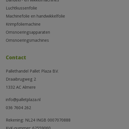
Bandeer- en wikkelmachines
Luchtkussenfolie
Machinefolie en handwikkelfolie
Krimpfoliemachine
Omsnoeringsapparaten
Omsnoeringsmachines
Contact
Pallethandel Pallet Plaza B.V.
Draaibrugweg 2
1332 AC Almere
info@palletplaza.nl
036 7604 262
Rekening: NL24 INGB 0007070888
KvK-nummer: 62559060