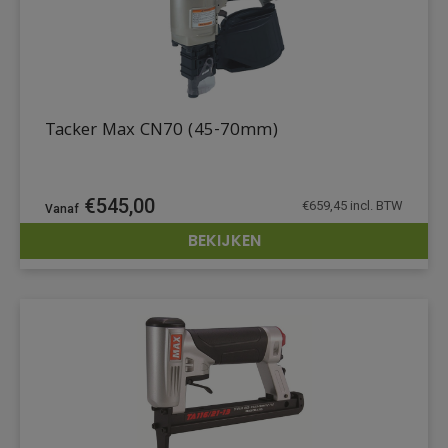
Tacker Max CN70 (45-70mm)
€
545,00
€
659,45
incl. BTW
BEKIJKEN
DETAILS