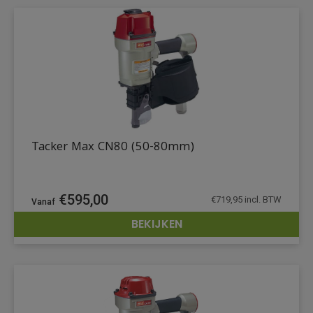
Tacker Max CN80 (50-80mm)
€
595,00
€
719,95
incl. BTW
BEKIJKEN
DETAILS