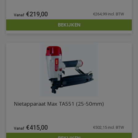
€
219,00
€
264,99
incl. BTW
BEKIJKEN
DETAILS
Nietapparaat Max TA551 (25-50mm)
€
415,00
€
502,15
incl. BTW