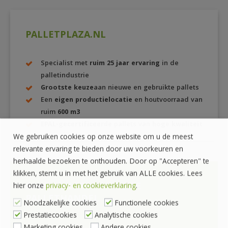
PALLETPLAZA.NL
Specialist met
ruim 25 jaar ervaring
in de
palletindustrie
Grootste keuze
aan nieuwe en gebruikte pallets
Een
eigen productielocatie
en houtvoorraad van
ruim
600 m3
EPAL-gecertificeerde
pallets van
hoge kwaliteit
We gebruiken cookies op onze website om u de meest
relevante ervaring te bieden door uw voorkeuren en
herhaalde bezoeken te onthouden. Door op "Accepteren" te
klikken, stemt u in met het gebruik van ALLE cookies. Lees
ALLE PALLETS VAN ONZE
hier onze
privacy- en cookieverklaring
.
PALLETHANDEL
Noodzakelijke cookies
Functionele cookies
Prestatiecookies
Analytische cookies