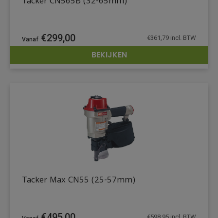
Tacker CN565B (32-65mm)
€
299,00
€
361,79
incl. BTW
BEKIJKEN
DETAILS
Tacker Max CN55 (25-57mm)
€
495,00
€
598,95
incl. BTW