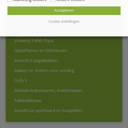
Marketing cookies
Andere cookies
SALE Kijk hier voor leuke aanbiedingen
Accepteren
Houtvezel pallets
Hygiëne Pallets
Cookie instellingen
Palletranden en Bakken
Vouwkist Pallet Plaza
Opzetframes en Gitterboxen
Kunststof stapelbakken
Bakken en Kratten voor voeding
Dolly’s
Mobiele krattenkarren, krattenrekken
Palletwikkelaar
Brandhout openhaard en houtpellets