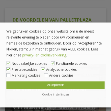
DE VOORDELEN VAN PALLETPLAZA
We gebruiken cookies op onze website om u de meest
Prijzen zijn exclusief BTW
relevante ervaring te bieden door uw voorkeuren en
Veilig betalen met iDeal
herhaalde bezoeken te onthouden. Door op "Accepteren" te
Ophalen of laten bezorgen
klikken, stemt u in met het gebruik van ALLE cookies. Lees
hier onze
privacy- en cookieverklaring
.
Noodzakelijke cookies
Functionele cookies
Prestatiecookies
Analytische cookies
ZELF OPHALEN?
Marketing cookies
Andere cookies
Accepteren
UW KUNT OOK ZELF OPHALEN BIJ
Cookie instellingen
PALLET PLAZA
*Afhalen alleen mogelijk na bestellen via onze