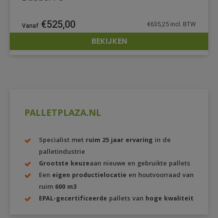
€
525,00
€
635,25
incl. BTW
BEKIJKEN
DETAILS
PALLETPLAZA.NL
Specialist met
ruim 25 jaar ervaring
in de
palletindustrie
Grootste keuze
aan nieuwe en gebruikte pallets
Een
eigen productielocatie
en houtvoorraad van
ruim
600 m3
EPAL-gecertificeerde
pallets van
hoge kwaliteit