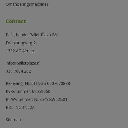
Omsnoeringsmachines
Contact
Pallethandel Pallet Plaza B.V.
Draaibrugweg 2
1332 AC Almere
info@palletplaza.nl
036 7604 262
Rekening: NL24 INGB 0007070888
KvK-nummer: 62559060
BTW-nummer: NL854865962B01
BIC: INGBNL2A
Sitemap