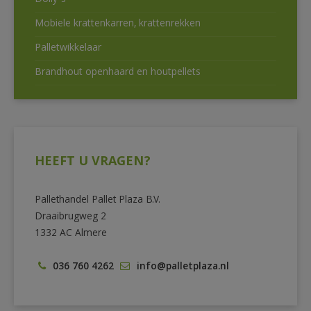
Dolly’s
Mobiele krattenkarren, krattenrekken
Palletwikkelaar
Brandhout openhaard en houtpellets
HEEFT U VRAGEN?
Pallethandel Pallet Plaza B.V.
Draaibrugweg 2
1332 AC Almere
036 760 4262
info@palletplaza.nl